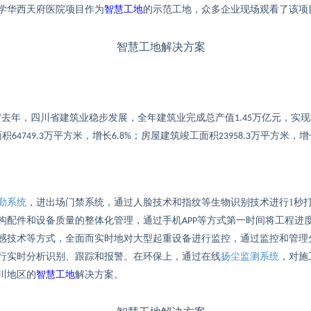
学华西天府医院项目作为
智慧工地
的示范工地，众多企业
现场观看了
该
项
去年，
四川
省建筑业稳步发展，全年建筑业完成总产值
万亿元，实现
“
1.45
面积
万平方米，增长
；房屋建筑竣工面积
万平方米，增
64749.3
6.8%
23958.3
勤系统
，进
出场门禁系统
，
通过
人脸
技术和
指纹等生物识别技术进行
1
秒
构配件和设备质量
的整体化管理
，通过手机
等方式第一时间将
工程进
APP
感技术等方式，全面而实时地对大型起重设备进行监控，通过
监控和管理
行实时分析识别、跟踪和报警。在环保上，通过在线
扬尘监测系统
，对施
川地区的
智慧工地
解决方案。