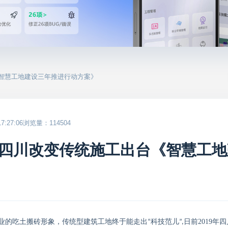
《智慧工地建设三年推进行动方案》
:27:06
浏览量：114504
四川改变传统施工出台《智慧工地
业的吃土搬砖形象，
传统
型
建筑工地
终于能
走
出
科技范儿
日前
2019
年四
“
”,