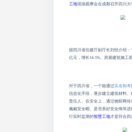
工地
现场观摩会在成都召开
四川大
据
四川省住建厅副厅长刘恒介绍
：
亿元，增长
。房屋建筑施工
16.5%
对于四川省，一个能通过
实名制考
信息化手段，逐步建立建筑材料、
责任人。在安全上，通过物联网传
佩戴安全帽、是否系好安全绳等进
行实时监测
的
智慧工地
才是符合四