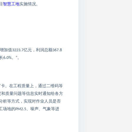
目
智慧工地
实施情况。
增加值
亿元，利润总额
3223.7
367.8
长
。
。
6.0%
”
打卡
。在
工程质量
上，通过二维码等
度和质量问题等
信息
实时通知
给各方
分析等方式，实现对作业人员是否
工场地的
、噪声、气象等进
PM2.5