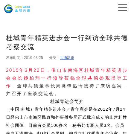
桂城青年精英进步会一行到访全球共德
考察交流
发布时间：2019-03-25
分类：
共德动态
2019
3
22
年
月
日，佛山市南海区桂城青年精英进步
会会长黎柏玮一行领导莅临全球共德参观指导工
作
，全球共德董事长周泳锋热情接待了来访嘉宾，
并召开了座谈交流会。
桂城青进会简介
·
2012
7
24
（中国
桂城）青年精英进步会／青年商会是在
年
月
日经佛山市南海区民政和外事侨务局正式批准成立的非营利性
100
3
社会团体，目前有会员
多名，秘书处专职人员
名。会员
来自五湖四海，打破社会界别，构成包括优秀青年企业家、年