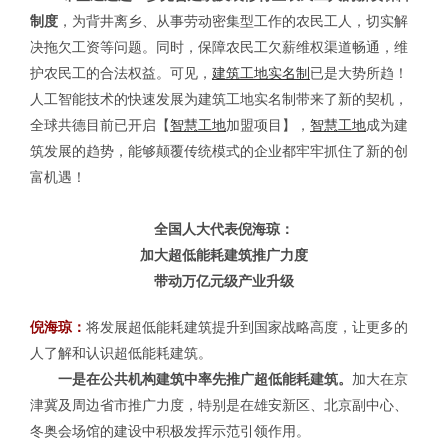
制度
，为背井离乡、从事劳动密集型工作的农民工人，切实解
决拖欠工资等问题。同时，保障农民工欠薪维权渠道畅通，维
护农民工的合法权益。
可见，
建筑工地实名制
已是大势所趋！
人工智能技术的快速发展为建筑工地实名制带来了新的契机，
全球共德目前已开启【
智慧工地
加盟项目】，
智慧工地
成为建
筑发展的趋势，能够颠覆传统模式的企业都牢牢抓住了新的创
富机遇！
全国人大代表倪海琼：
加大超低能耗建筑推广力度
带动万亿元级产业升级
倪海琼：
将发展超低能耗建筑提升到国家战略高度，让更多的
人了解和认识超低能耗建筑。
一是在公共机构建筑中率先推广超低能耗建筑。
加大在京
津冀及周边省市推广力度，特别是在雄安新区、北京副中心、
冬奥会场馆的建设中积极发挥示范引领作用。