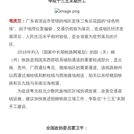
争取十三五末期开工
韦庆兰：
广东省清远市管辖的地区是珠三角后花园的“绿色明
珠”。由于地理位置偏僻，交通仍然较为落后，造成地区经济发
展滞后，人民生活水平相对较低，是全省最为贫穷落后的片
区。
2016年列入《国家中长期铁路网规划》的韶（关）柳
（州）铁路是我国东西部联系辅助通道的重要组成部分，是云
南、贵州、广西通往粤北、赣南地区的重要通道。该线路柳州
以西通过湘桂线和黔桂线与西南腹地相连，韶关以东经赣韶铁
路和京九线与东南沿海相通。
为促进粤北桂北少数民族地区区域协调发展，改善交通基
础设施，建议加快推进韶柳铁路立项工作，争取在“十三五”末期
开工建设。
全国政协委员
霍卫平：