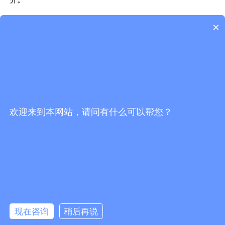
×
目前，2020年的建材交易正逐渐回复正常，选择全球共德
智慧建
筑
直采系统能够让建筑采购商、集采商的工作起到事半功倍的效
果。
欢迎来到本网站，请问有什么可以帮您？
客服电话
4000-883-993 13928605319
工作日上午8:30-12:00,下午13：30-17：30
现在咨询
稍后再说
关注“全球共德”
全球共德APP下载