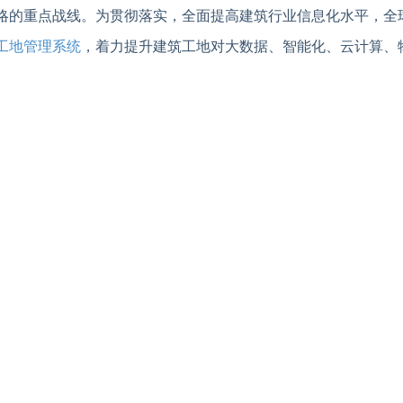
略的重点战线。为贯彻落实，全面提高建筑行业信息化水平，全
工地管理系统
，着力提升建筑工地对大数据、智能化、云计算、
全球共德
智慧工地
管理系统（政务版）
强施工管理
在劳务混乱、现场施工复杂、大型设备高危，导致安全事故频发