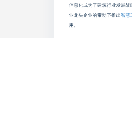
信息化成为了建筑行业发展战
业龙头企业的带动下推出
智慧
用。
全球共德
智慧工地
管理系统加
由于传统建筑工程项目大多存