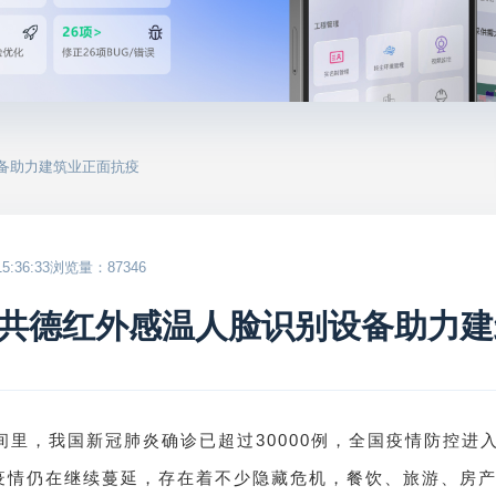
设备助力建筑业正面抗疫
:36:33
浏览量：87346
共德红外感温人脸识别设备助力建
30000
间里，
我国新冠肺炎确诊已超过
例，
全国疫情防控进
疫情仍在继续蔓延，存在着不少隐藏危机，餐饮、旅游、房