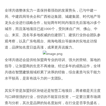
全球共德整体实力一直保持着强劲的发展势头，已与中建一
局、中建四局等央企和广西裕达集团、城建集团、时代地产等
龙头企业进行战略合作，短短两年时间内项目先后落地
20
多个
城市，而且落地项目已超
1000
个，受到来自广州、佛山、中
山、来宾、茂名等多地权威的住建部门、建筑行业协会团队参
观考察，以及广东电视台、南海电视台等媒体的实地走访报
道，品牌知名度日益高涨，成果更具说服力。
全球共德还会
提供给加盟商专业的培训、强大的营销、落地的
指导，让加盟商的生意不再难做。经过多年的成熟运作，全球
共德在
智慧建筑
领域积累了浓厚的经验，综合素质与实干能力
水平较高，是富有战斗力的一支团队。
其实
不管是加盟到区块链还是智慧工地项目，两者都是关注度
与口碑很强的行业，但切勿不能盲目投资，一定要注重市场调
查与分析，其次是品牌的知名度如何，在行业是否享负盛名，