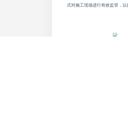
式对施工现场进行有效监管，以
那
智慧工地
产品有哪些呢？它一
全帽等，运用人工智能、云计算
化的管理模式，大大提升了工地