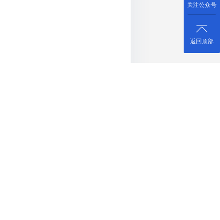
关注公众号
返回顶部
系统、塔吊升降机监控、智能安
工地提供数据化、智能化、实时
协同管理有效降低沟通成本。