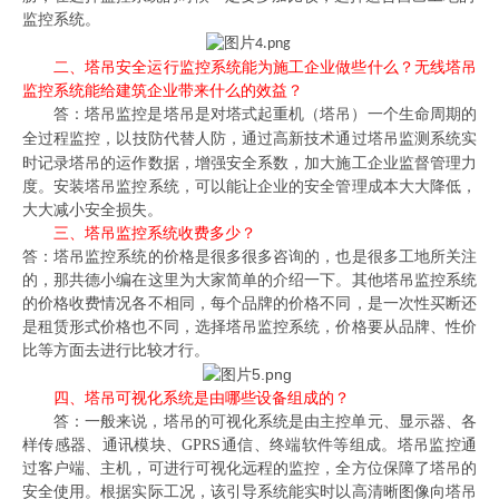
监控系统。
二、塔吊安全运行监控系统能为施工企业做些什么？无线塔吊
监控系统能给建筑企业带来什么的效益？
答：塔吊监控是
塔吊
是
对塔式起重机
（塔吊）
一个生命周期的
全过程监控
，以技防代替人防，通过高新技术通过塔吊监测系统实
时记录塔吊的运作数据，增强安全系数，加大施工企业监督管理力
度。安装塔吊监控系统，可以能让企业的安全管理成本大大降低，
大大减小安全损失。
三、
塔吊监控系统收费多少？
答：塔吊监控系统的价格是很多很多咨询的，也是很多工地所关注
的，那共德小编在这里为大家简单的介绍一下。其他塔吊监控系统
的价格收费情况各不相同，每个品牌的价格不同，是一次性买断还
是租赁形式价格也不同，选择塔吊监控系统，价格要从品牌、性价
比等方面去进行比较才行。
四、塔吊可视化系统是由哪些设备组成的？
答：一般来说，塔吊的可视化系统是由主控单元、显示器、各
样传感器、通讯模块、
GPRS
通信、终端软件等组成。塔吊监控通
过客户端、主机，可进行可视化远程的监控，全方位保障了塔吊的
安全使用。根据实际工况，该引导系统能实时以高清晰图像向塔吊