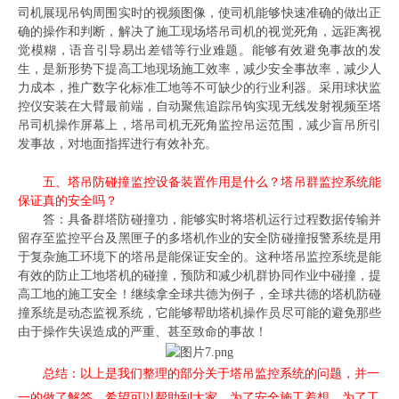
司机展现吊钩周围实时的视频图像，使司机能够快速准确的做出正
确的操作和判断，解决了施工现场塔吊司机的视觉死角，远距离视
觉模糊，语音引导易出差错等行业难题。能够有效避免事故的发
生，是新形势下提高工地现场施工效率，减少安全事故率，减少人
力成本，推广数字化标准工地等不可缺少的行业利器。采用球状监
控仪安装在大臂最前端，自动聚焦追踪吊钩实现无线发射视频至塔
吊司机操作屏幕上，塔吊司机无死角监控吊运范围，减少盲吊所引
发事故，对地面指挥进行有效补充
。
五、塔吊防碰撞监控设备装置作用是什么？塔吊群监控系统能
保证真的安全吗？
答：
具备
群塔防碰撞功
，
能
够
实时将塔机运行过程数据传输并
留存至监控平台及黑匣子
的
多塔机作业的安全防碰撞报警系统是用
于复杂施工环境下
的塔吊是能保证安全的。这种塔吊监控系统是
能
有效的防止工地塔机的碰撞，预防和减少机群协同作业中碰撞，提
高工地的施工安全！继续拿全球共德为例子，全球共德
的
塔机防碰
撞系统是动态监视系统，它能够帮助塔机操作员
尽可能的避免
那些
由于操作失误造成的严重、甚至致命的事故！
总结：以上是我们整理的部分关于塔吊监控系统的问题，并一
一的做了解答，希望可以帮助到大家。为了安全施工着想，为了工