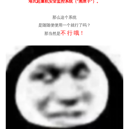
塔式起重机安全监控系统（
黑匣子
）
。
“
”
那么这个系统
是随随便便用一个就行了吗
？
不
行
哦
！
那当然是