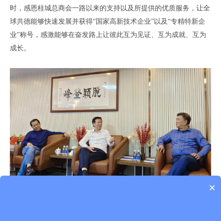
时，感恩桂城总商会一路以来的支持以及所提供的优质服务，让全
球共德能够快速发展并获得“国家高新技术企业”以及“专精特新企
业”称号，感激能够在奋发路上让彼此互为见证、互为成就、互为
成长。
×
-
全球共德董事长周泳锋
（
左
），桂城总商会会长任泳谊（
中
），桂城总商会
执行
会
长
黄锦培
（
右
）
-