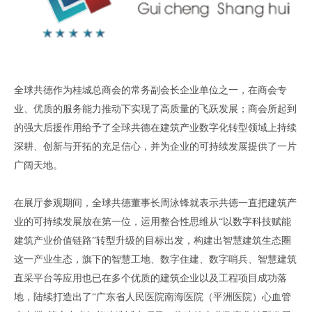
全球共德作为
桂城总商会
的常务副会长企业单位之一
，
在商会专
业、优质的服务能力推动下实现了高质量的飞跃发展
；
商会所起到
的强大后援作用给予了全球共德在建筑产业数字化转型领域上持续
深耕
、
创新与开拓的充足信心
，
并为企业的可持续发展提供了一片
广阔天地
。
在展厅参观期间
，
全球共德董事长周泳锋就表示
共德一直把建筑产
业的可持续发展放在
第一
位，运用整合性思维从
“以数字科技赋能
建筑产业价值链路”转型升级的目标出发，构建出智慧建筑生态圈
这一产业生态，旗下的智慧工地、
数字住建
、
数字哨兵
、
智慧建筑
直采平台等
应用也已在多
个优质
的建筑企业
以及工程项目
成功
落
地
，
陆续
打造出
了
“广东省人民医院南海医院
（
平洲医院
）
心血管