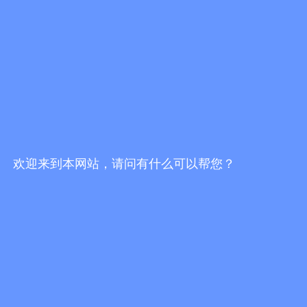
相信在桂城总商会的大力支持下，全球共德将更有底气和信心持续
激发企业和集群转型的阶段性成效，以积极赋能南海传统建筑产业
转型升级的决心和雄心直面挑战，引导更多建企在建筑产业数字化
转型之路上越走越远。
欢迎来到本网站，请问有什么可以帮您？
-
大合照
-