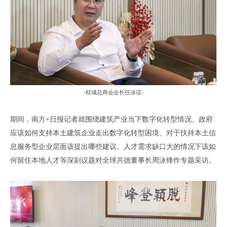
-桂城总商会会长任泳谊-
期间
，
南方
+
日报记者就围绕建筑产业当下数字化转型情况
、
政府
应该如何支持本土建筑企业走出数字化转型困境
、对于扶持本土信
息服务型企业
层面该
提出
哪些
建议、
人才需求缺口大的情况下该如
何留住本地人才等深刻议题对全球共德董事长周泳锋作专题采访
。