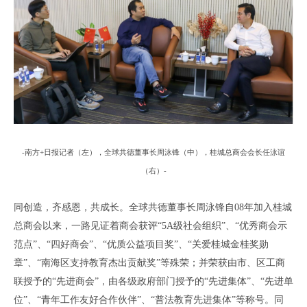
-
南方
+
日报记者
（
左
），
全球共德董事长周泳锋
（
中
），桂城总商会会长任泳谊
（
右
）
-
同创造，齐感恩，共成长。全球共德董事长周泳锋自
08年加入桂城
总商会以来，一路见证着商会获评“5A级社会组织”、“优秀商会示
范点”、“四好商会”、“优质公益项目奖”、“关爱桂城金桂奖勋
章”、“南海区支持教育杰出贡献奖”等殊荣；并荣获由市、区工商
联授予的“先进商会”，由各级政府部门授予的“先进集体”、“先进单
位”、“青年工作友好合作伙伴”、“普法教育先进集体”等称号。同