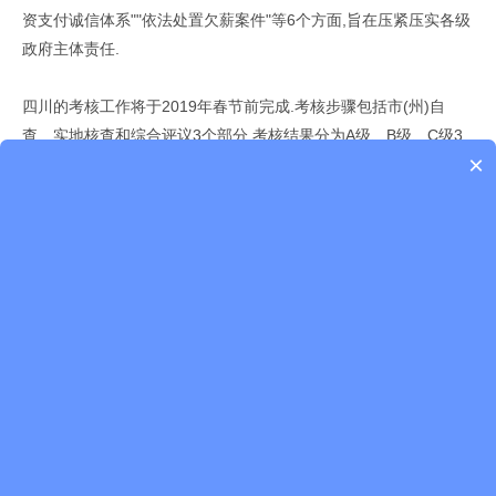
资支付诚信体系""依法处置欠薪案件"等6个方面,旨在压紧压实各级
政府主体责任.
四川的考核工作将于2019年春节前完成.考核步骤包括市(州)自
查、实地核查和综合评议3个部分,考核结果分为A级、B级、C级3
×
个等级.考核结果将向各市(州)政府通报,并抄送省委组织部,作为对
各市(州)政府领导班子和有关领导干部进行综合考核评价的参考.
浙江:重点考核农民工群体事件控制
浙江省保障农民工工资支付工作考核办法,偏重对农民工群体事件
的控制.发生1起以上因拖欠农民工工资,引发50人以上群体性事件
的,或发生3起以上因拖欠农民工工资引发30人以上群体性事件的;
发生省级以上领导批示或被省级以上主流媒体曝光、并经查实的拖
欠农民工工资事件的,或发生因同一起拖欠农民工工资事件2次到省
以上反映情况并经查实的;发生1起以上造成严重后果的拖欠农民工
工资极端事件的,都将被评为C级.