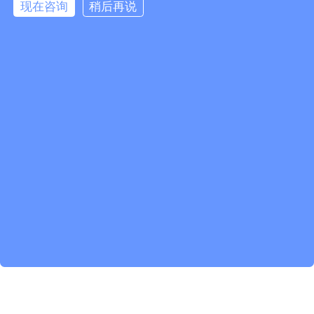
现在咨询
稍后再说
由此可见,
劳务实名制
已是大势所趋,是必须全国落实的措施.
实名制管理的推行,不仅是建筑行业的又一项创新之举,更是倒逼建
筑行业进行科学有效地管理.通过实名制管理,有利于企业在考勤过
程中录入脸谱、指纹打卡等信息,帮助用工企业发放劳资薪酬,减少
更多争端.建筑工人通过考勤机打卡上下班,薪资一目了然,避免了劳
务纠纷;开设专项账户,由银行代发工资,由此确保月清月结.实名制系
统的应用将彻底解决工人工资问题,对恶意欠薪等现象具有根治作
用.
全球共德
智慧工地除了让工人管理变得既高效又简单外,更希望借
此改变人们对传统建筑行业的刻板印象,让建筑行业成为大众向往
的事业,推进传统建筑业跃升,推动智慧城市的发展步伐.