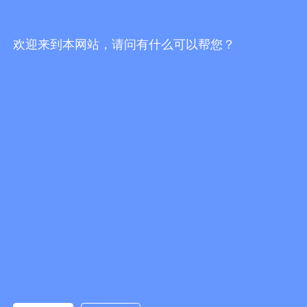
广东:对被欠薪农民工予以援助
欢迎来到本网站，请问有什么可以帮您？
一方面是从源头上综合治理农民工欠薪,另一方面,则是在欠薪导致
的农民工处境上施以援助.有的省份对此推出了一些举措.
广东省明确,对因欠薪导致生活困难的农民工予以适当救助;因欠薪
引发的突发事件全部得到妥善处置,并建立对被欠薪农民工提供法
律援助制度.同时完善欠薪突发事件应急处置机制,建立完善欠薪突
发事件应急处置预案,建立应急周转金制度.
同时,广东针对保障农民工工资支付工作成效制定了详细的标准:劳
动保障监察举报投诉案件按期结案率达95%以上;其他行业主管部
门督办案件结案率达95%以上.
此外,广东省还明确对农民工工资支付工作的考核期为2017-2020
年,每年开展一次,从考核年度次年春节后开始,4月底前完成.