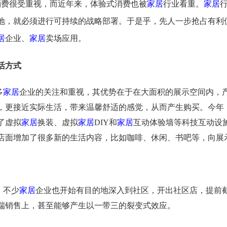
费很受重视，而近年来，体验式消费也被
家居
行业看重。
家居
地，就必须进行可持续的战略部署。于是乎，先人一步抢占有利
居
企业、
家居
卖场应用。
活方式
多
家居
企业的关注和重视，其优势在于在大面积的展示空间内，
，更接近实际生活，带来温馨舒适的感觉，从而产生购买。今年
了虚拟
家居
换装、虚拟
家居
DIY和
家居
互动体验墙等科技互动设
店面增加了很多新的生活内容，比如咖啡、休闲、书吧等，向展
，不少
家居
企业也开始有目的地深入到社区，开出社区店，提前
端销售上，甚至能够产生以一带三的裂变式效应。