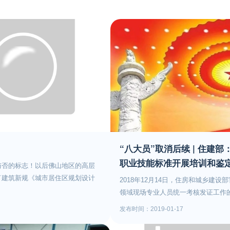
“八大员”取消后续 | 住建
职业技能标准开展培训和鉴
与否的标志！以后佛山地区的高层
了建筑新规《城市居住区规划设计
2018年12月14日，住房和城乡建
高度最大值不超过80米的规定
领域现场专业人员统一考核发证工作的
在居住街坊用地与建筑控制指标
专业人员全部停考、停止发证。以“八
发布时间：2019-01-17
度控制最大值。《城市居住区规划
录》之外的。但是在实际施工中，这
建设上有了很大的空间限制，以后
的。取消之后，该如何做好后续衔接