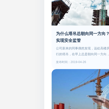
争做贡献15.谁英雄谁好汉 劳动竞赛比
闯难关17.创建文明工地 展示窗口工程
位须有为，无为则失位20.企兴我荣，
流精品工程22.建设形象工程，提升企
业为员工24.人尽其才 才尽其用 各尽
全高于一切 责任重于泰山26.安全好 
为什么塔吊总朝向同一方向
贫我耻27.聪明的人以血的教训珍爱生
实现安全监管
28.安全连着你我他 更连亲人和全家2
公司新来的同事偶然发现，远处高楼
30.时时注意 处处留神 安全常在 马马
行的塔吊，在早上总是朝向同一方向
条计 安全数第一32.保证安全一秒钟 
底是巧合？是行业规定？还是工作人
心不安 人人保安全 效益往上翻34.
发布时间：2019-04-26
惯，这种情况会不会造成违规？除了
35.重视安全结硕果 忽视安全招祸害3
故，还有什么办法可以提前预警呢？
37.效益多与少 全靠安全保 安全好与
一下塔吊和塔吊安全监控系统吧~ 全
忘记安全要送命39.时时警惕安全在 
人操作的时候限位器是放开的，大臂
不图省事去冒险41.与其上班前向父
一个方向是因为风就往那个方向。不
安42.明责任、服管理、高标准、保安
大风的时候，容易被吹倒引发坍塌事故
违章44.制度松条缝 事故就钻空45.宁
引发塔吊安全事故不是只有恶劣天气
大胆 出了事故后悔晚47.自控互控与他
件日常检查也是重要的预防举措之一
哭流涕 不如事前遵章守纪49.安全是颗