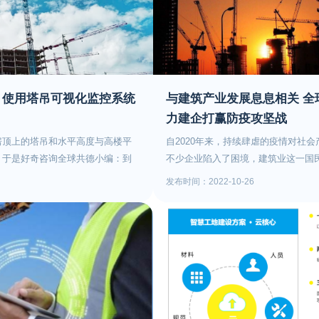
作，为住房和城乡建设行业培育高素
比看16.筑路工人英雄胆 豪情满怀
东省已建立全省城市地下综合管廊建设
从事《国家职业资格目录》中住房和
18.企业是我家，发展靠大家19.有
不少于1000公里的城市地下综合管
员，按照国家技术技能人才评价政策
企衰我耻21.树良好企业形象，创一
海、佛山、韶关、肇庆、阳江7个城
能鉴定工作。对《国家职业资格目录
业品牌23.依靠员工办企业 办好企
187.62公里，多个地市均积极开展
关职业（工种）人员，按照职业技能
所能 共同发展▌二、安全篇25.安
取优惠贷款，其中肇庆新区城市地下
多元化评价机制。职业技能鉴定坚持
企业兴 我富我荣 安全差 企业亏 我
？使用塔吊可视化监控系统
与建筑产业发展息息相关 全
到国家专项建设基金约5亿元和政策性
分类开展评价。按照国务院关于“放管
命 愚蠢的人以生命换取血的教训
区地下综合管廊等项目争取到国家专项
力建企打赢防疫攻坚战
求，积极探索建立规范化、信息化、
9.一人把关一处安 众人把关稳如山
约27.8亿元。广州、韶关、阳江、
建立健全住房和城乡建设行业职业技
房顶上的塔吊和水平高度与高楼平
自2020年来，持续肆虐的疫情对社
虎虎 松松垮垮 事故就来31.增效千
行、农发行广东分行等政策性银行进
职业资格清理规范和职业技能鉴定相
，于是好奇咨询全球共德小编：到
不少企业陷入了困境，建筑业这一国
创造财富数不清33.一人不安全 人人
集团等签订《共同推进广东省城市地
业技能培训鉴定工作领导小组，负责
员的习惯？如果是工作人员的习
分建筑企业均面临着复工成本增加、
安全是最大的效益 事故是最大的浪费
议》，有序推进设立广东城市地下综合
发布时间：2022-10-26
鉴定的总体实施和监督管理，指导住
将塔吊朝向同一个方向可以预防事
加、工程建造成本增加、企业利润下
6.快刀不磨要生锈 安全不抓出纰漏
业资本与金融资本深度融合，为城市
定工作。住房和城乡建设部执业资格
带着这些问题，让我们一起来了解
建筑企业对于工地层面防疫需求的与
坏 关键领导带38.不讲卫生要生病
接下来，广东省将继续督导各地全面
职业技能鉴定组织实施承接机构，按
球共德小编通过调查发现：塔吊在无
其高涨。 （图片来源于网络） 当前
沾沾自喜事故来40.宁烦十次保安全
2016年完成地下管线普查工作；加
乡建设部要求统筹管理行业职业技能
不会锁死，会让它随风而转，都朝
展，数字哨兵等智慧工地解决方案的
母道个早安 不如下班后向父母报个平
廊专项规划编制，目标各市要在今年1
度，建立维护职业技能鉴定管理信息
锁定锁死在一个方向是为了预防刮
目的一根救命稻草。专精特新企业全
全43.雪怕太阳草怕霜 安全生产怕
贯彻落实《广东省城市地下综合管廊
业技能鉴定信息系统对接；按照财政
。 小编在此提醒各位施工人员，
案提供方，旗下新推出的数字哨兵系
走百步远 不抢一步险46.凭侥幸 耍
合管廊建设专家库，确保2016年全省
配合做好住房和城乡建设行业职业技
的因素，塔吊吊运管理、塔吊结构
强、管理难度大的施工工地现场，通
控 不抓安全会失控48.与其事后痛
里。继续争取国家支持广东省申报地
职业资格证书归口管理，指导监督省
！建议大家使用共德智慧工地的塔
识别闸机，做到在劳务施工人员进出
螺丝钉 一时一刻不能松50.一人有
展省级地下综合管廊试点建设。广东