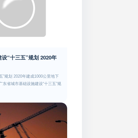
、各省级住房和城乡建设主管部门加
通协调，积极争取财政资金补助，
定补贴，也就是政府购买服务。3、
作相结合，分级分类开展评价。4、
鉴定工作领导小组，负责总体实施
册中心作为实施承接机构，统筹管理
业技能鉴定实施机构，依托大型企
“十三五”规划 2020年
批职业技能鉴定站点。7、职业技能
管理和诚信评价。住房和城乡建设
能鉴定工作的通知建人﹝2019﹞5
规划 2020年建成1000公里地下
业人员技能水平和职业道德水平，
东省城市基础设施建设“十三五”规
建设行业健康发展，按照《中共中
十三五”重点专项规划编制目录及工
》、《国务院关于推行终身职业技能
省城市基础设施建设现状、发展趋
1号）、《人力资源社会保障部关于
三五”时期全省城市道路交通、供
发﹝2017﹞68号）精神，现就
总体目标、主要任务、重大项目及
定工作通知如下：一、总体要求按
域工作。今年建成地下综合管廊不
激励、保障”相互衔接、系统推进的
综合管廊能有效解决“马路拉链”问
从业人员职业技能培训、鉴定工
来受到国家和各地重视。目前，广