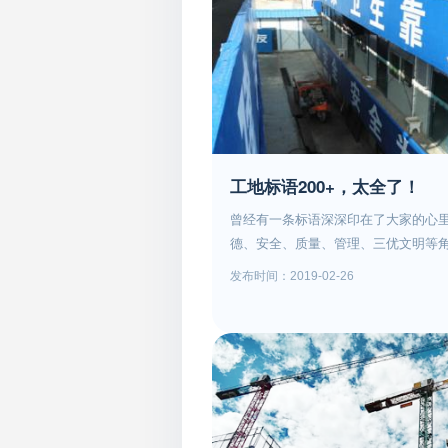
度开发居住用地，提出了新建住宅建筑
定。而限高其实也有许多好处的：有
的空间分布、有利于缓解城市交通、
套压力，有利于缓解应急避难空间、
于避免“高低配”等不良建筑空间形态
那么百米住宅将成为稀缺产品！当然
知之数。另外该标准还规定新建居住
能展开休闲、体育运动的居住公园。
工地标语200+，太全了！
镇500亩商住地块出售位置：该地块
曾经有一条标语深深印在了大家的心
地271亩，另一块占地229亩，两块地
德、安全、质量、管理、三优文明等
质：商住项目证件齐全，产权清晰，
一、职业道德篇1.勇于跨越 追求卓越
求信息】佛山市(顺德新城)三洲某地块
发布时间：2019-02-26
法、团结奉献3.发展为本、效益至上
出售地块优势：项目位置处在（顺德
局衰我耻、局强我胜、局弱我败5.敬
（城轨顺德站）、（地铁2019年开
服务6.齐心协力、同舟共济、众志成城
路口）等，交通便捷，发展空间大，项
业文化 与时俱进 创中国中铁辉煌8.重
块性质：商住用地容积率：2.5有意
理 讲科学 塑造集团新形象9.干一项工
13360323388 / 0757-86327595客
朋友10.爱我公司 兴我企业11.团结拼
业争光 精管理 出效益 为企业添彩13