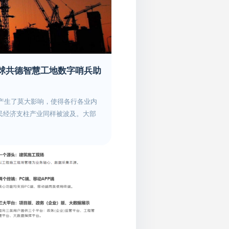
质产业工人队伍提供有力支撑。对
项目库，目标到2020年全省建成
城乡建设行业相关职业（工种）人
廊。今年，广东省广州、深圳、珠
要求和行业发展需要，开展职业技
市地下综合管廊开工建设计划为
》以外从事住房和城乡建设行业相
地下综合管廊建设工作。各地积极争
标准开展培训，推动建立技能人才
综合管廊及同步建设工程项目争取
理论知识与实际操作相结合，分级
球共德智慧工地数字哨兵助
贷款约65亿元；梅州江南新城棚改
服”改革、职业资格清理规范的新要
建设基金约1.4亿元和政策性贷款
高效能的职业技能鉴定体系。二、
汕头等市也正在积极与国开行广东分
能鉴定工作体系（一）依据国务院
会产生了莫大影响，使得各行各业内
行对接。广东省住建厅指导省建工
关政策，住房和城乡建设部成立职
民经济支柱产业同样被波及。大部
下综合管廊投资建设战略合作协
住房和城乡建设行业职业技能培训
安全隐患增加、如期完工难度增
管廊PPP产业基金，努力实现产
房和城乡建设行业职业技能培训鉴
降等不利局面，而这也从而导致了
地下综合管廊建设提供资金支持。
注册中心作为住房和城乡建设行业
日俱增，对应用智慧工地的热情尤
开展地下管线普查工作，确保在
照人力资源社会保障部、住房和城
随着智能建筑领域先进技术的不断发
强和完善广东省各市城市地下综合管
鉴定工作；制定完善相关规章制
出现可谓成为了建筑企业与施工项
2月底前完成。该省还将督导各地
系统，并与人力资源社会保障部职
球共德作为专业的智慧工地解决方
建设实施方案》，组建城市地下综
部、国家发展改革委等部门要求，
列产品重点面向人员密集、流动性
建成城市地下综合管廊不少于150公
能鉴定相关收费立项等工作；加强
过在工地出入口设置智能化的人脸
下综合管廊试点城市建设，组织开
级住房和城乡建设行业职业技能鉴
时自动上传本人身份、打卡记录、
成为海绵城市试点最多省份之一为