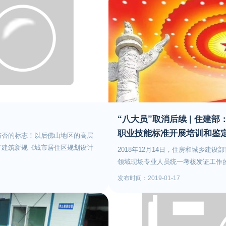
“八大员”取消后续 | 住建
职业技能标准开展培训和鉴
与否的标志！以后佛山地区的高层
了建筑新规《城市居住区规划设计
2018年12月14日，住房和城乡建
高度最大值不超过80米的规定
领域现场专业人员统一考核发证工作的
在居住街坊用地与建筑控制指标
专业人员全部停考、停止发证。以“八
发布时间：2019-01-17
度控制最大值。《城市居住区规划
录》之外的。但是在实际施工中，这
建设上有了很大的空间限制，以后
的。取消之后，该如何做好后续衔接
所变化。那么问题来了！为什么要
房和城乡建设行业职业技能鉴定工作
的生活空间为目的，不鼓励超高强
家职业资格目录》以外从事住房和城