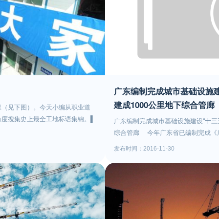
高度控制最大值不超过80米的规
员，按照职业技能标准开展培训。2
利于合理控制人口密度和建筑容量
强与人力资源社会保障、财政部门沟
市政公用设施、公共服务设施的配
按照相关要求申请职业技能培训、鉴
消防救灾能力对城市的挑战。有利
职业技能鉴定坚持理论知识与实际操
对城市风貌的损害。如果真的实行，
住房和城乡建设部成立职业技能培训
目前佛山有没有实施，还是一个未
和监督管理。5、住建部执业资格注
区应配套公共绿地，并应集中设置
行业职业技能鉴定工作。6、省级职
今日商机【供求信息】中山市港口
广东编制完成城市基础设施建设
业、职业院校、培训机构等，发展一
位于中山市港口镇占地面积：一块占
鉴定站点和考评人员目录，实施动态
建成1000公里地下综合管廊
里（见下图）。今天小编从职业道
合计共500亩。容积率：2.5土地性
部关于做好住房和城乡建设行业职业技
角度搜集史上最全工地标语集锦。▌
广东编制完成城市基础设施建设“十三五”
无负债，无抵押，无闲置费。【供
号为全面提升住房和城乡建设行业从
2.求真务实、开拓创新、诚信守
综合管廊 今年广东省已编制完成《广
出售佛山市(顺德新城)三洲某地块
保障工程质量安全，促进住房和城乡
、回馈员工、奉献社会4.局兴我荣、
划》，首次将《规划》纳入《广东省“
新城）规划核心地带，环绕周边有
央办公厅 国务院办公厅印发的通知
发布时间：2016-11-30
业爱岗、遵章守纪、诚实守信、优质
作分工》，在全面调研和科学分析全
通）、（长鹿旅游休博园）、（高速
培训制度的意见》（国发﹝2018﹞1
、共创辉煌7.以人为本 建优秀企
势、建设需求等基础上，统筹谋划“十
目非常优质；占地面积：192亩地
公布国家职业资格目录的通知》（人社部
合同 守信用 维护企业好名誉 精管
水、供气、污水等城市基础设施建设
者请联系我们联系方式：
做好住房和城乡建设行业职业技能鉴
程 建一座丰碑 播一片美名 交一方
资金需求，统筹推进城市建设重点领
服微信号：13360323388
照行业技能人才“培养、评价、使用、
搏 振兴企业12.创优质 守信誉 为企
少于150公里在城市基础设施中，地下
总体目标，做好住房和城乡建设行业
.尊重业主 方便用户14.爱岗敬业
题，促进城市空间集约化利用，近年