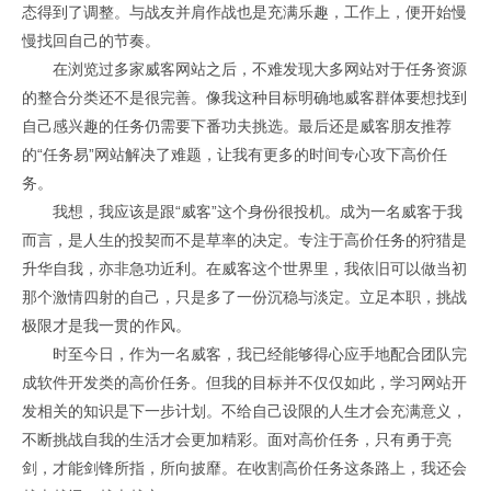
态得到了调整。与战友并肩作战也是充满乐趣，工作上，便开始慢
慢找回自己的节奏。
在浏览过多家威客网站之后，不难发现大多网站对于任务资源
的整合分类还不是很完善。像我这种目标明确地威客群体要想找到
自己感兴趣的任务仍需要下番功夫挑选。最后还是威客朋友推荐
的“任务易”网站解决了难题，让我有更多的时间专心攻下高价任
务。
我想，我应该是跟“威客”这个身份很投机。成为一名威客于我
而言，是人生的投契而不是草率的决定。专注于高价任务的狩猎是
升华自我，亦非急功近利。在威客这个世界里，我依旧可以做当初
那个激情四射的自己，只是多了一份沉稳与淡定。立足本职，挑战
极限才是我一贯的作风。
时至今日，作为一名威客，我已经能够得心应手地配合团队完
成软件开发类的高价任务。但我的目标并不仅仅如此，学习网站开
发相关的知识是下一步计划。不给自己设限的人生才会充满意义，
不断挑战自我的生活才会更加精彩。面对高价任务，只有勇于亮
剑，才能剑锋所指，所向披靡。在收割高价任务这条路上，我还会