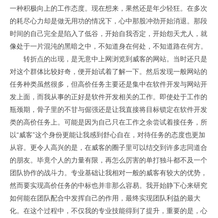
一种积极向上的工作态度。现在想来，果然还是年少轻狂。在多次
的耗尽心力却是做无用功的情况下，心中那股冲劲开始消退。那段
时间的自己完全是陷入了低谷，开始自我否定，开始怨天尤人，就
像处于一片混沌的黑暗之中，不知道身在何处，不知道路在何方。
转折点的出现，是无意中上网浏览到威客的网站。当时还只是
对这个群体比较好奇，便开始试着了解一下。然后发现一般网站的
任务种类虽然很多，但高价任务主要还是集中在软件开发与网站开
发上面，而我从事的正好是软件开发相关的工作。即使处于工作的
瓶颈期，骨子里的不甘与倔强还是让我直接将目标锁定在软件开发
类的高价任务上。可能是因为自己只在工作之余尝试着接任务，所
以“威客”这个身份更能让我感到舒心自在，对待任务的态度也更加
从容。更令人高兴的是，在威客的圈子里可以结交到许多志同道合
的朋友。毕竟个人的力量有限，再怎么厉害的单打独斗都不及一个
团队协作的战斗力。专业基础让我相对一般的威客有较大的优势，
然而要实现高价任务的中标也并非那么容易。我开始静下心来研究
如何能在团队配合中发挥自己的作用，最终实现团队利益的最大
化。在这个过程中，不仅我的专业技能得到了提升，重要的是，心