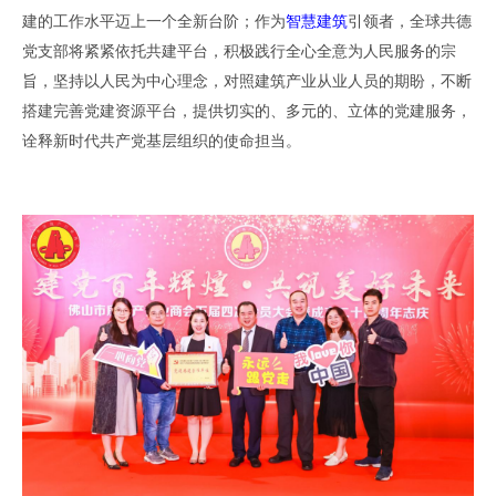
建
的
工作水平迈上
一个全
新台阶
；
作为
智慧建筑
引领者，
全球共德
党支部将
紧紧依托共建平台，积极践行全心全意为人民服务的宗
旨，坚持以人民为中心理念，对照
建筑产业从业人员
的期盼，
不断
搭建
完善
党建资源平台
，
提供切实的
、
多元的、立体的党建服务
，
诠释新时代共产党
基层组织的
使命担当。