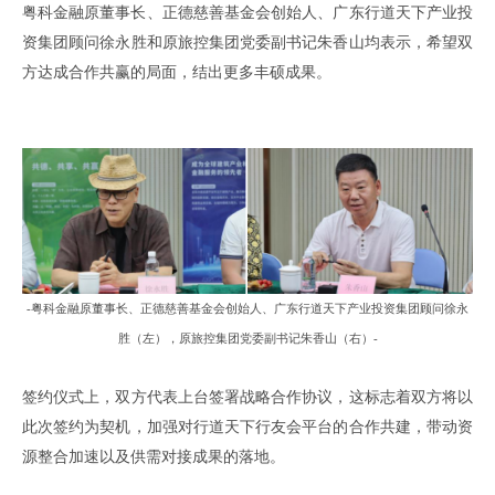
粤科金融原董事长、正德慈善基金会创始
人
、
广东行道天下产业投
资集团
顾问
徐永胜
和
原旅控集团党委副书记朱香山
均表示
，
希望
双
方
达成合作共赢的局面，
结出更多丰硕成果
。
-粤科金融原董事长、正德慈善基金
会创始人
、
广东行道天下产业投资集团
顾问
徐永
胜
（
左
），
原旅控集团党委副书记朱香山
（
右
）
-
签约仪式上
，
双方代表上台签署战略合作协议
，
这标志着双方将以
此次签约为契机
，
加强对
行道天下行友会
平台的合作共建
，
带动资
源整合加速以及供需对接成果的落地
。