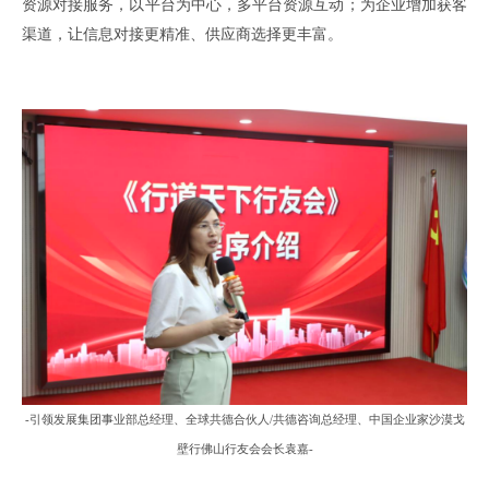
资源对接服务，以平台为中心，多平台资源互动；
为企业
增加获客
渠道，
让
信息对接
更精准
、
供应商选择
更
丰富。
-
引领发展集团事业部总经理、全球共德合伙人
/
共德咨询总经理
、中国企业家沙漠戈
壁行佛山行友会会长
袁嘉
-