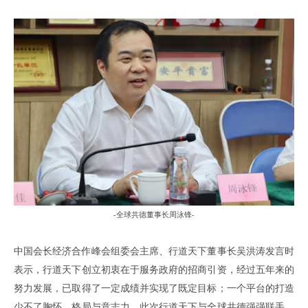
-
全球共德董事长周泳锋
-
中国会长经济合作峰会组委会主席、
行道天下董事长
吴洪涛
发言时
表示
，
行道天下创立初衷
在于
服务政府的招商引资，
经过五年来的
努力发展
，
已取得了一定成绩并实现了既定目标
；
一个平台的打造
少不了胸怀
、
格局与意志力
，
此次
行道天下
与全球共德强强联手
，