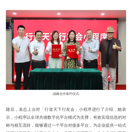
-
战略合作签约仪式
-
随后
，
袁总上台对
「
行道天下行友会
」
小程序进行了介绍
，
她表
示
，
小程序以全球共德数字化平台模式为支撑
，
有效实现信息的对
称与相互流转
，
能够通过
一个平台对接多平台，
为企业提供
一站式