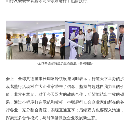
山行友会会长
袁嘉等高层领导进行了热情接待
。
-
全球共德智慧建筑生态圈展厅参观组图
-
会上
，
全球共德董事长周泳锋致欢迎词时表示
，
行
道
天下
举办
的
沙
漠戈壁行
活动对
广大
企业家
带来了信念
、
坚持与超越自我力量的价
值
，
非常有意义
。
对于今天双方的战略合作
，
期望能结出丰收的硕
果
，
通过小程序打造示范和标杆
，
串联起行友会企业家们所在的各
行各业
，
充分整合资源
，
实现互通互享
；
后续双方也要深入沟通
，
探索更多合作模式
，
与时俱进做强企业发展新生态
。