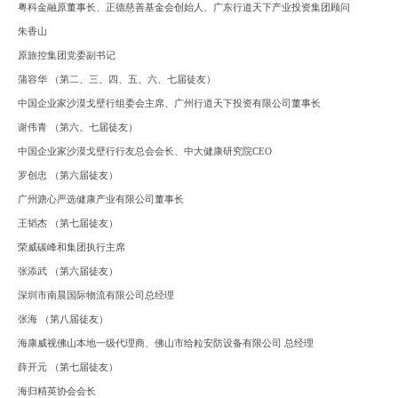
粤科金融原董事长、正德慈善基金会创始人、广东行道天下产业投资集团顾问
朱香山
原旅控集团党委副书记
蒲容华
（第二、三、四、五、六、七届徒友）
中国企业家沙漠戈壁行组委会主席、广州行道天下投资有限公司董事长
谢伟青
（第六、七届徒友）
中国企业家沙漠戈壁行行友总会会长、中大健康研究院
CEO
罗创忠
（第六届徒友）
广州溏心严选健康产业有限公司董事长
王韬杰
（第七届徒友）
荣威碳峰和集团执行主席
张添武
（第六届徒友）
深圳市南晨国际物流有限公司总经理
张海
（第八届徒友）
海康威视佛山本地一级代理商、佛山市给粒安防设备有限公司
总经理
薛开元
（第七届徒友）
海归精英协会会长