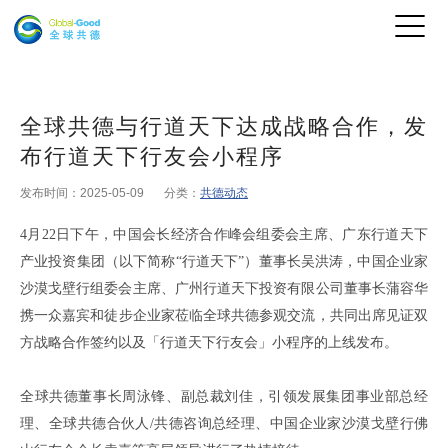
全球共德与行道天下达成战略合作，发
布行道天下行友会小程序
发布时间：2025-05-09
分类：
共德动态
4
月
22
日下午
，中国会长经济合作峰会组委会主席、广东行道天下
产业投资集团（
以下简称
“行道天下”
）董事长吴洪涛，
中国企业家
沙漠戈壁行组委会主席、广州行道天下投资有限公司董事长蒲容华
携一众
嘉宾和徒步
企业家莅临全球共德参观交流
，
共同出席见证双
方战略合作签约以及
「
行道天下行友会」小程序
的上线发布
。
全球共德董事长周泳锋
、
副总裁刘佳
，
引领发展集团事业部总经
理、全球共德合伙人
/
共德咨询总经理
、中国企业家沙漠戈壁行佛