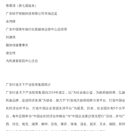
詹署清（第七届徒友）
广东绘宇智能科技有限公司市场总监
余鸿铿
广东中国青年旅行社新媒体运营中心总经理
刘澳琪
颜加传媒董事长
谢志伟
为民康复医院中心主任
广东行道天下产业投资集团简介
广东行道天下产业投资集团自
2019年成立，以“为社会做公益，为政府做招商，弘扬
民族品牌，促进经济发展”为使命，致力于“打造地方政府招商引资平台、打造中国会
长经济合作平台、打造中国企业资源支持平台”为愿景。目前，
在
全国
共
有
9个分平
台，每年定期举办“中国会长经济合作峰会”与“中国企业家沙漠戈壁行”活动，
并
与广
西、河北、南充、湘潭、柳州、百色、肇庆、珠海、茂名、韶关、天水、揭阳、郑州