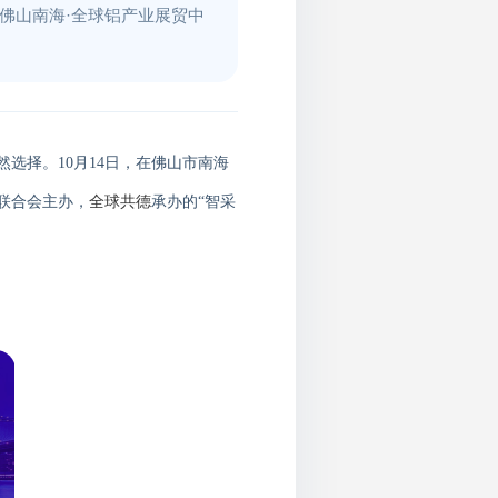
在佛山南海·全球铝产业展贸中
然选择。
10
月
14
日
，
在佛山市南海
联合会主办，
全球共德
承办的
“
智采