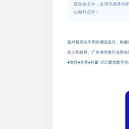
联合会主办，全球共德承办的
心顺利召开！
面对
着
层出不穷的潮流迭代，构建
区人民政府、广东省市政行业协会
●智控●共享●共赢
“2021
建筑数字化