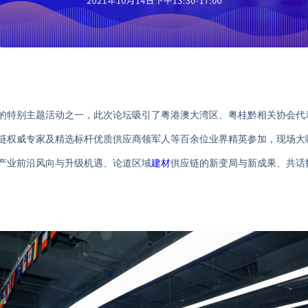
的特别主题活动之一
，
此次论坛吸引了粤
港澳大湾区、粤桂黔相关协会代
链权威专家及精选标杆优质供应商领军人
等百余位业界精英参加
，
现场大
产业前沿风向与升级机遇
、论道区域
建材
供应链
的
新变局
与
新
成果
、
共话