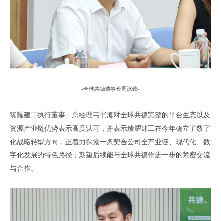
-
全球共德董事长周泳锋
-
臻耀建工执行董事、总经理韦书海
对全球共德完整的平台生态以及
资源产业链优势表示高度认可
，
并表示
臻耀建工
在今年确立了数字
化战略转型方向
，
正
着力探索一条契合公司全产业链、现代化、数
字化发展的特色路径
；
期望后续能与全球共德作进一步的紧密交流
与合作
。