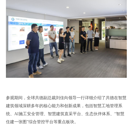
参观期间
，
全球共德副总裁刘佳向领导一行详细介绍了共德在智慧
建筑领域深耕多年的
核心能力和创新成果
，
包括
智慧工地管理系
统、
AI
施工安全管理
、智慧建筑直采
平台
、生态伙伴体系、
“智慧
住建一张图”综合
管控
平台等
重点
板块
。