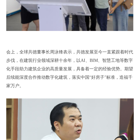
会上
，
全球共德董事长周泳锋表示
，
共德发展至今一直紧跟着时代
步伐
，
在建筑行业领域深耕十余年
，
以
AI、BIM、
智慧工地等数字
化手段助力建筑企业的高质量发展
，
具备着一定的经验优势
。
期望
后续能深度合作推动数字化建筑
，
落实中国
“好房子”标准
，
造福千
家万户
。