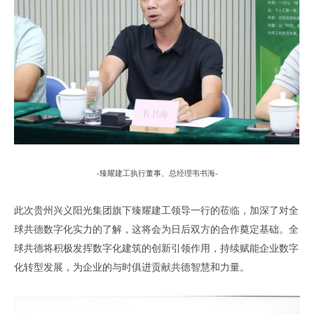
-臻耀建工执行董事、总经理韦书海-
此次贵州兴义阳光集团旗下
臻耀
建工领导一行的莅临
，
加深了对全
球共德数字化实力的了解
，
这将会为日后双方的合作奠定基础
。
全
球共德
将
积极
发挥
数字化建筑的
创新引领作用，
持续
赋能
企业
数字
化转型
发展
，为
企业的与时俱进
贡献
共德
智慧和力量。