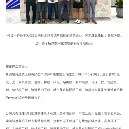
-
领导一行还于
5
月
21
日前往全球共德所赋能的建筑企业
「
南凯建设集团
」
参观考察
，
进一步了解到数字化管理的实际落地应用
-
臻耀建工简介
：
贵州臻耀建筑工程有限公司
(简称“臻耀建工”)成立于2020年3月19日
，
注册资本
2亿
元
，
是一家集市政、道路、房建、绿化、结构物、装饰装修、环保工程、古建筑工
程、钢结构工程、河湖整治工程、城市及道路照明工程、给排水安装及管道维修维护
为一体的综合类建筑公司。
公司具有住建部门批准的建筑工程施工总承包贰级、市政公用工程施工总承包贰级、
建筑装修装饰工程专业承包贰级、水利水电工程施工总承包贰级资质
，
具有环保工
程、古建筑工程、钢结构工程、河湖整治工程、城市及道路照明工程
5个专业承包资