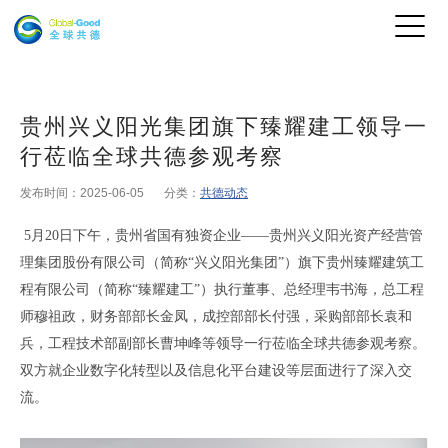
贵州兴义阳光集团旗下臻耀建工领导一
行莅临全球共德参观考察
发布时间：2025-06-05
分类：
共德动态
5
月
20
日下午
，
贵州省国有独资企业
——贵州兴义阳光资产经营管
理集团股份有限公司（
简称“兴义阳光集团”
）
旗下
贵州臻耀建筑工
程有限公司（
简称“
臻耀
建工”
）
执行董事、总经理韦书海，总工程
师穆祖政，财务部部长金凤，成控部部长付强，采购部部长袁和
兵，工程技术部副部长曹坤峰
等领导一行莅临全球共德参观考察
。
双方就企业数字化转型以及信息化平台建设等层面进行了深入交
流
。