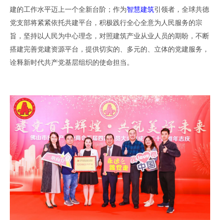
建
的
工作水平迈上
一个全
新台阶
；
作为
智慧建筑
引领者，
全球共德
党支部将
紧紧依托共建平台，积极践行全心全意为人民服务的宗
旨，坚持以人民为中心理念，对照
建筑产业从业人员
的期盼，
不断
搭建
完善
党建资源平台
，
提供切实的
、
多元的、立体的党建服务
，
诠释新时代共产党
基层组织的
使命担当。