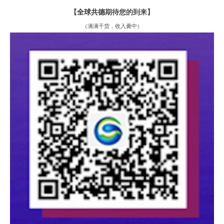
【
全球共德
期待您的到来
】
（
满满干货
，
收入囊中
）