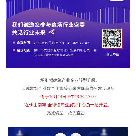
一场引领
建筑产业企业
转型升级、
展现
建筑产业
数字化智采
未来发展
趋势
的
发展论坛
将于
10
月
14
日下午
13:30-17:00
在
佛山南海
·
全球铝产业展贸中心
负一层开启
。
亮点纷呈
，
抢先直击
：