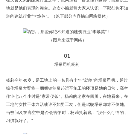
在又苦又累的建筑行业之中，也闪现着一群女性的身影，而建筑工
地就是她们表现的舞台。这次小编就带大家来认识一下那些你不知
道的建筑行业
李焕英
。
（
以下部分内容摘自网络媒体
）
“
”
（图片来源于网络）
01
塔吊司机杨莉
杨莉今年
岁，是工地上的一名具有十年
驾龄
的塔吊司机，通过
40
“
“
操作塔吊大臂将一捆捆钢筋吊起运至施工的楼顶是她的日常，高空
作业七八个小时是
家常便饭
。杨莉的老家在四川，在她看来，在
“
”
工地的女性干体力活或许不如男工友，但是驾驶塔吊却难不倒她。
当被问及在高空中是否会害怕时，杨莉笑着说：
没什么可怕的，
“
习惯就好了。
”