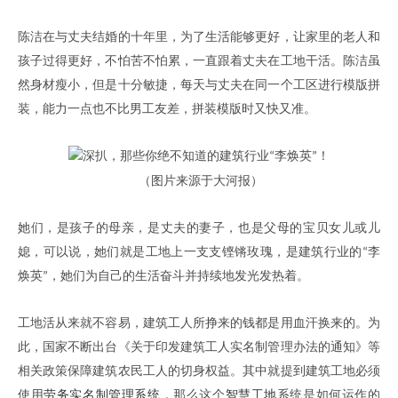
陈洁在与丈夫结婚的十年里，为了生活能够更好，让家里的老人和
孩子过得更好，不怕苦不怕累，一直跟着丈夫在工地干活。陈洁虽
然身材瘦小，但是十分敏捷，每天与丈夫在同一个工区进行模版拼
装，能力一点也不比男工友差，拼装模版时又快又准。
（图片来源于大河报）
她们，是孩子的母亲，是丈夫的妻子，也是父母的宝贝女儿或儿
媳，可以说，她们就是工地上一支支铿锵玫瑰，是建筑行业的
李
“
焕英
，她们为自己的生活奋斗并持续地发光发热着。
”
工地活从来就不容易，建筑工人所挣来的钱都是用血汗换来的。为
此，国家不断出台《关于印发建筑工人实名制管理办法的通知》等
相关政策保障建筑农民工人的切身权益。其中就提到建筑工地必须
使用
劳务实名制管理系统
，那么这个
智慧工地
系统是如何运作的