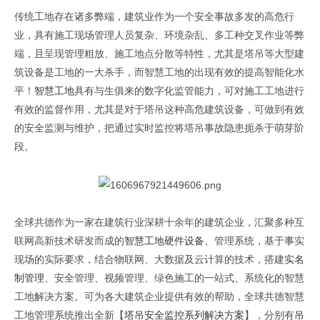
传统工地存在诸多弊端，建筑业作为一个安全事故多发的高危行
业，具有施工现场管理人员复杂、环境杂乱、多工种交叉作业等弊
端，且呈现管理粗放、施工地点分散等特性，尤其是塔吊等大型建
筑设备是工地的一大杀手，而智慧工地的出现有效的提高智能化水
平！
智慧工地
具有与生俱来的数字化监管能力，可对施工工地进行
有效的监督作用，尤其是对于塔吊这种高危建筑设备，可做到有效
的安全监测与维护，把通过实时监控将塔吊事故隐患扼杀于萌芽阶
原文出自全球共德官网
段。
全球共德作为一家在建筑行业深耕十余年的建筑企业，汇聚多种互
联网高新技术研发而成的
智慧工地硬件设备
、管理系统，基于事实
现场的实际要求，结合物联网、大数据及云计算的技术，搭建
实名
制管理
、安全管理、视频管理、绿色施工的一站式、系统化的智慧
工地解决方案。可为各大建筑企业提供有效的帮助，全球共德智慧
工地管理系统推出全新【
塔吊安全监控系列解决方案
】，分别有
吊