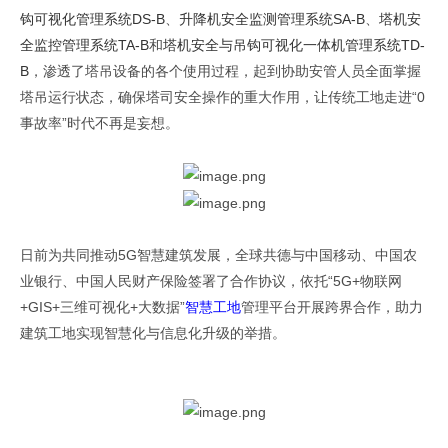
钩可视化管理系统
DS-B
、
升降机安全监测管理系统
SA-B
、
塔机安
全监控管理系统
TA-B
和
塔机安全与吊钩可视化一体机管理系统
TD-
B
，渗透了塔吊设备的各个使用过程，起到协助安管人员全面掌握
塔吊运行状态，确保塔司安全操作的重大作用，让传统工地走进“
0
原文出自全球共德官网
事故率”时代不再是妄想。
日前为共同推动
5G
智慧建筑发展，全球共德与中国移动、中国农
业银行、中国人民财产保险签署了合作协议，依托“
5G+
物联网
+GIS+
三维可视化
+
大数据”
智慧工地
管理平台开展跨界合作，助力
原文出自全球共德官
建筑工地实现智慧化与信息化升级的举措。
网