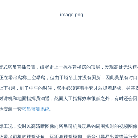
置式塔吊直插云霄，
编者
走上一栋在建楼房的顶层，
发现高处无法遮
正在塔吊爬梯上空攀爬，但由于塔吊上并没有厕所，因此吴某有时口
上下
4
趟，到了中午的时候，双手必须穿着手套才敢抓着爬梯。吴某
对讲机和地面指挥员沟通
，然而人工指挥效率很低之外，有时还会因
地安装一套
塔吊监测系统
。
际工况，实时以高清晰图像向塔吊司机展现吊钩周围实时的视频图像
场塔吊司机的视觉死角，远距离视觉模糊，语音引导易出差错等行业