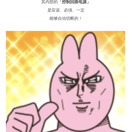
其内部的
「
控制回路电源」
是应该
、
必须
、
一定
能够自动切断的
！