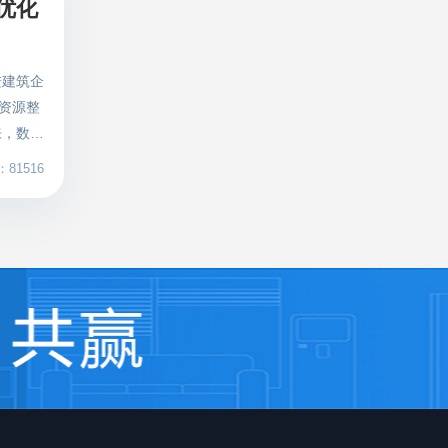
优化
化工人
有需要时
覆盖，
供货期等
筑企业
材采购环
进建筑企
保障数
信息对接
资源整
勤，数据
量把控上
来，数字
随时查
字化转型
息、各时
81516
化产业
在减少考
 打通
模式，帮
先要直面
施工现场
息孤
的闸机
层面却
活设置考
影响工期
位 人脸
供应链全
名制管
泛家居产
府建筑实
游各环
人员管理
行业资源
现场监管
直采新