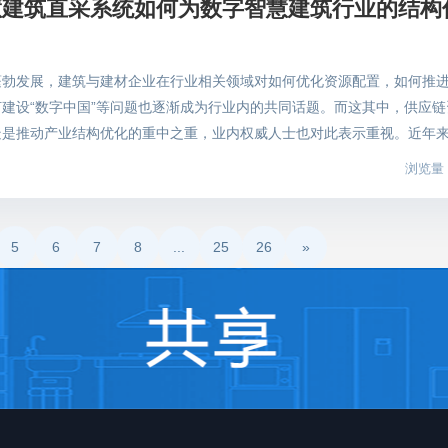
慧建筑直采系统如何为数字智慧建筑行业的结构
包等行为的源头治理。 其实不仅仅是成都，全国各地都在逐步落实和强
时反馈。在线下跟进方面，小秘书服务为供需双方组局洽谈，推进项目，
德在较早前推出移动实名制管理系统，推动“电子围栏”实名制管理体系全
走访，并定期组织共德直采汇，组织中小企业联盟团购，在价格，质量，
境，有效解决非封闭式施工工地考勤痛点。 智能化数字化考勤模式助力建
建材采购省时省心省力。 （图片来自全球共德官方） 价格和质量在建
蓬勃发展，建筑与建材企业在行业相关领域对如何优化资源配置，如何推
劳务实名制系统基于物联网、人脸识别、云计算、大数 据等信息化技术，
游各经营者最关心的问题。面对建筑行业庞大复杂的供应链体系，沟通和
建设“数字中国”等问题也逐渐成为行业内的共同话题。而这其中，供应链
场人员管理。仅需打开手机APP即可确定人员定位，轻松实现上下班考
共德在多年的积累和沉淀中，致力于创新突破，在资源、服务、人脉、质
疑是推动产业结构优化的重中之重，业内权威人士也对此表示重视。近年
名认证人脸数据精准比对，打卡现场抓拍照片存档，所有考勤信息留痕，
高效化、便捷化，进一步推动建筑产业链的优化升级。
筑与建材企业在行业相关领域对如何优化资源配置，如何推进建筑企业数
查看完整的人员考勤分布，包含项目id、人员信息、工种信息、班组信
浏览量：
国”等问题也逐渐成为行业内的共同话题。而这其中，供应链资源整合，优
据，根据实际求一键导出，提高执行力和管理效率。工地电子围栏的应用
构优化的重中之重，业内权威人士也对此表示重视。 （图片来自网络）
，减轻人力成本，提高各环节管理和监控效率，利用智能化数字化的考勤
助推智慧建筑结构优化提升和完善智慧建筑行业供给侧的结构性改革，首
智慧工地有效解决非封闭式施工现场痛点 优化工人实名制管理 非封闭式
5
6
7
8
...
25
26
»
。因缺乏有效的资源整合，目前我国建筑行业在资源对接上仍会存在“信
目的业务范围分布广泛,作业场地分散且工期较短，统一管理难；各项目
的弊端是数字化重复建设及信息资源浪费。在采购工作中，双方在信息沟通
等，增加了工地实名制管理的难度。全球共德移动实名制管理系统则可灵
时、不清楚的问题造成建筑企业采购的交易成本提高，质量把控不过关，
、业务分布范围广泛且不固定的施工场地的工程项目。“电子围栏 手机定
慧建筑直采系统以此为切入点，打通行业数据的互联互通，实现建筑采购
现场实名制管理“门禁”设备的基础上，优化工人实名制管理模式，减少实
而促进行业资源得到优化配置。总部位于广东佛山的全球共德，利用佛山
理不当的情况。在数据联通上，全球共德智慧工地电子围栏的数据对接政
汇集了2000多家源头供应厂家，每年有超过5000多条采购信息，为上下
名制要求。 全球共德工地电子围栏的应用极大程度改进智慧工地建设的
相关业务，这其中包括智能终端供应商、建材供应商以及具有地域性建筑
的同时完善各方保障。全球共德移动实名制管理系统一直致力于提升施工
链。 （图片来自全球共德官方） 信息化赋能数字建筑平台，创造建筑