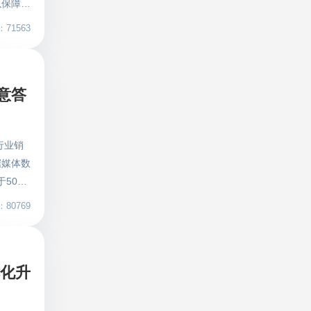
以保障、
展提供平
的新赛场
展打开新
71563
放眼未
式，从线
了全球
份，发挥
和服务质
业务。一
意答
平台之
效直达供
格；同时
动剪
面对面交
需更主
行业销
的合作关
材企业第
据媒体数
慧建筑直
应用和延
5000
的交易平
购新模
疫情的
并升级至
80769
长得越发
的业务
模式容
战略集采
得不到满
大家心中
优化升
成交效率
临着的棘
年，一