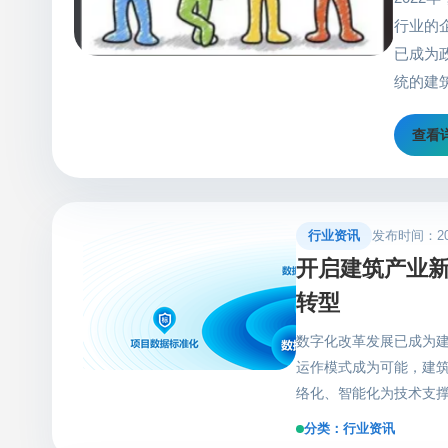
行业的
已成为
统的建
筑通过
查看
期集成
从应用
地、智
增效。
行业资讯
发布时间：2022
定不渝
开启建筑产业新
工地管理
转型
的数字
智慧工
数字化改革发展已成为
片来自
运作模式成为可能，建
TV版
络化、智能化为技术支
放过项
发展奠定基础，推动建筑
分类：行业资讯
成为新时代发展下新的运
全球共