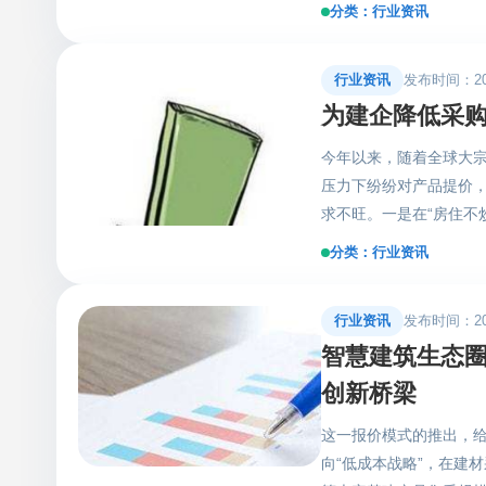
《广东省住房和城乡建设
破创新，打造智慧工地
分类：行业资讯
革道路上实现项目数据
业数字化转型。支持大
术的应用，赋能建筑产
进建筑产业高质量发展
性业务支撑服务，实现
台。 （图片来自全球共德
行业资讯
发布时间：2021
务分包企业使用建筑产业
个平台为主要应用，覆盖
为建企降低采购
数字化时代，建筑行业要
安全监管。所有数据和
是“十四五”规划开局之
一手掌握。特别新增质
今年以来，随着全球大
提出革新性要求。而不断
度，加速实现建企数字化
压力下纷纷对产品提价，
家提供建筑产业链整体升
行业来说是迫在眉睫的
求不旺。一是在“房住不
新1+3+6+N管理模
破与创新一直是建筑行
降，全国商品房销售面
分类：行业资讯
版，实现多平台多维度
改革进程中的助燃剂，为
理业投资和道路运输业
降本增效、决策辅助等多
部聚集性疫情还是对项
潮下，全球共德一直把
行业资讯
发布时间：2021
度。目前进入年底，北
致力于赋能广大建筑企
智慧建筑生态
络） 在新时代背景下，
突破转型痛点，落实国家
与创新应用加快推动新
创新桥梁
不断创新发展为新时代
纷纷开始探索业务开拓
全过程、多维度、数据
这一报价模式的推出，
系统的崛起和发展推动着
转型带来新的变化。
向“低成本战略”，在建
智慧建筑直采系统作为