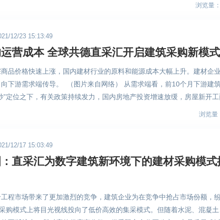
数字化“十四五”规划》 ，规划重点强调发展建筑产业互联网，大力推动
管理系统企业版，致力于以数字科技赋能建筑产业价值链路转型升级。加
浏览量：1
标准化、业务线条数据化、数据连接共享化、分析决策智能化提供源动力
型龙头骨干企业构建建筑产业互联网平台，提供跨界产业资源整合，数字
业全链路，为建筑企业带来智能监管、决策辅助、降本增效的智能化管理
。
工程建设项目数字化管理及企业数字化转型。支持中小设计、生产、施工
官方） 全球共德智慧工地管理系统企业版全新打造“1+3+6+N”管理模式
/12/23 15:13:49
互联网平台提供的应用服务，提升智能建造实施能力。 （图片来自网络
3种应用场景，通过6大应用模式及N种智能设备，全天候常态化对施工
运营成本 全球共德直采汇开启建筑采购新模式
实现高质量发展，就需要跟上时代的变化，加快提升智能建造水平。202
实时画面都将储存到云平台，可实现实时预警及事后溯源等功能，让旗下
年，在进入智能建造时代后，新技术应用必然对施工现场企业级智慧工地管
量安全监管系统以及多模块培训功能，不断丰富建筑企业在数字化应用层
宗商品价格快速上涨，国内建材行业的原料和能源成本大幅上升。建材企
创新升级，则是智慧工地平台应对时代浪潮最好的解决方案。 全球共德
转型。 （图片来自全球共德官方） 数字化、绿色化、智能化应用对于
向下游需求端传导。 （图片来自网络） 从需求端看，前10个月下游建
级方案的国家高新技术企业，立足数字化转型先机，2022年重磅加码，
变革，要跟上数字经济的浪潮，跻身高新技术产业也将是建筑行业的迫切
炒”定位之下，有关政策持续发力，国内房地产投资增速放缓，房屋新开工
式。全球共德智慧工地企业版为项目管理打造统一指挥中心，配合移动版APP及
业高质量发展的核心，而智慧工地企业版的不断深化应用也将成为建筑企
积和销售金额也出现双降。二是基础设施建设投资增速不及预期，其中公
浏览量：
多场景对施工现场进行人员、设备、物料及环境的监管，真正实现汇聚移
建企数字化转型按下“快进键”。
投资均有小幅下降。三是虽然总体来看国内疫情已得到有效控制，但零星
种功效一体的智能化管理模式。 （图片来自全球共德官方） 在数字化
目施工和建材消费产生影响。四是今年三季度以来的异常天气影响了建筑
握先机，加大信息技术研发投入，不断创新及丰富智慧工地管理系统模块
/12/17 15:03:49
方施工项目在低温影响下陆续停工，建材需求进入传统淡季。 （图片来自
业在数字化改革，用数字化、智能化、信息化手段为建筑企业转型提供专
圈：直采汇为数字建筑新环境下的建材采购模式
建筑产业链正面临改革创新的突破期，互联网、物联网、大数据等新技术
政策，推动建筑业高速、高质量发展。 （图片来自全球共德官方） 智
一代信息技术与建筑工业化技术协同发展。而面对市场需求疲软，各大建
数字建筑带来新的发展模式，智慧工地系统会迎来全面升级的时代，智慧
的新资源新渠道。业界期待出现能开启建筑采购新时代的新模式，而智慧
充分共享、技术高度融合方向发展，而技术的进步和革新必然对建筑行业
给工程市场带来了更加激烈的竞争，建筑企业为在竞争中抢占市场份额，
建材采购从原本传统人力跑业务逐渐转为数字化智能化的业务模式。 全
材采购模式上将目光视线投向了低价高效的集采模式。但随着水泥、混凝土
数字建筑领域内的创新先锋，多年来潜心沉淀，引入自身数千个智慧工地