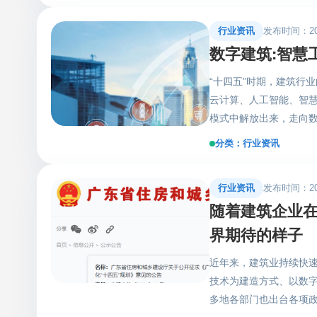
三个层次的深入发展：
推动传统
行业资讯
发布时间：2022
理，从建造、采购、运
高新技
数字建筑:智慧
圈，是建筑企业实现数字
不单是
系统、智慧建筑直采系
来更多
“十四五”时期，建筑行
实现各场景的互联互通
行业的
云计算、人工智能、智
现施工现场人员、设备
行业内
模式中解放出来，走向
安全，同时有效提高项
出，与医疗、汽车、物流
展，加
分类：行业资讯
方） 基于全球共德智慧
的数字化仍处于非常早
合对接，通过大数据为
络） 数字建筑是新一代
筑采购业务流程优化与
行业资讯
发布时间：2022
筑品质、助推建筑业转
成本，促进管理升级。 
随着建筑企业在
近几年取得了显著的成效
培养与输送、产业项目
山东省住建厅印发《全
界期待的样子
办智慧建筑（广东）研
础、两年求突破、三年上
提供多维度的服务。 
近年来，建筑业持续快
造技术普遍应用，智慧
2022年5月25日起
技术为建造方式、以数字
工程质量安全水平显著提
来，全球共德智慧建筑
多地各部门也出台各项政
落实相关政策，各大建
各方面资源的智慧建筑