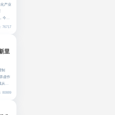
优化产业
业链，打
眉
，真正实
，今年
采平台于
上下游企
链庞大的
76717
的关键，
服务，
发展和
产品质
浪，价
的产业
新里
达慢等造
实体展
法合理优
为用户提
直采智能
原材料产
理制
转型升
共享共
弄虚作
的精准
建筑产
域从业
达也为供
。智慧建
盖，严
经过平台
基础，衍
80889
建部、人
的进一步
国家居建
理系统人
4.0
动治理成
项目信