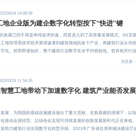
岗位数字化、项目管理数字化和企业管理数字化。通过围绕项目全周期的
建筑行业摘掉“搬砖”和“落后产业”的标签，实现“数字化”蜕变。在获
/04/24 14:08:08
营到管理不同阶段的业务场景，打造统一的技术平台与架构，形成智慧建
术企业的认定后，近日，全球共德也获得了佛山市专精特新企业的认
工地企业版为建企数字化转型按下“快进”键
化的必由之路。 （图片来自网络） 全球共德智慧建筑生态圈通过智慧
对全球共德实力的认可，更是一种鞭策，推动企业持续前进，为建筑
统以及产业人才发展系统贯通建筑产业各场景的数字化、在线化与可视化
的可能性。 （图片来自全球共德官方） 企业数字化转型改革已经成
业的发展已经不再是单纯追求快速，而是进入到了高质量发展模式。5G互
，数据共享。全球共德全面推进智慧工地管理系统与生产数字化的建设与
必由之路，在未来，全球共德将在实现业务降本增效的基础上，进一
慧工地管理系统等技术逐渐渗透到建筑领域的各个产业，将建筑行业从传
、环境、物料等全方位安全管理，不断深化和岗位管理，减少用人成本，
的数据要素流转，持续推动智慧工地企业版以及智慧建筑生态圈的深
数字化。然而即便如此，整个建筑行业数字化水平仍然较低。曾有相关行
目数字化交付能力，助力项目管理数字化的高质量发展。 （图片来自全
、零售等已经进入“数字颠覆价值链”和“数字主导价值链”的领域相比，建
速构建连接行业的数据生态平台。 （图片来自全球共德官方）
浏览量：1
工地项目所产生的建材采购、泛建筑资源等需求，智慧建筑直采系统将其
期的阶段，只能提供附加值，远远不能充分享受数字化红利。 （图片来自
供需双方提供精准对接，业务撮合成功率、准确率进一步提高，为建筑企
信息技术与建筑业全链路全周期全要素间深度融合的产物，是提升建造水
管理上提供数据和技术支撑，提升项目综合管理能力与精细化管理水平，
/03/29 11:56:05
型升级的重要引擎。不管是横向发展还是纵向发展，数字建筑的应用和推
（图片来自全球共德官方） 在建筑领域技术开发、引进与推广应用、专
智慧工地带动下加速数字化 建筑产业能否发
，从国家层面到地方政府，各地都在加大对智慧工地发展的支持力度。20
孵化、标准编制和资源服务方面，全球共德敢于先行，与佛山科学技术学
省房屋建筑和市政工程智慧工地建设指导意见》，《意见》明确，按照一
究院，并与多家高校、研发机构进行技术研发研讨及资源共享，向建筑领
水平的推进路径，到2023年年底，全面推行三星（AAA）级智慧工地，
此外，由全球共德参与编制的《智慧工地总体规范》、《智慧工地应用规
速发展，为我国的基础设施建设做出了重大贡献。在新基建的浪潮下，以
管理手段成为常态，机械化换人、自动化减人目标基本实现，安全隐患大
正式批准发布实施，对智慧工地的建设和应用等方面提供了有效的建议与指导
化推动全面转型、以绿色化实现可持续发展的创新发展新时代正在来临。
升。 （图片来自网络） 面对日益加重的建筑行业数字化改革需求，同
生态圈模式将以智慧工地管理系统为核心，连接上下游泛建筑建材、人才
策助力建筑行业实现数字化转型升级。2021年广东省住房和城乡建设厅
筑企业在智慧工地平台上持续升级。全球共德近几年在智慧工地领域不断
生态圈，围绕标准化、信息化、数字化、智能化循序推进，为建筑企业在