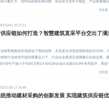
模的不断扩大，所对应的供应商分散、供采双方合作不稳定、产品质量难
户涵盖建筑全产业链。智慧建筑直采系统的创新运用为推动供应链创新发
正逐一显现。 （图片来源于网络） 在当前这个建筑企业竞争角逐激烈
全环节，让建材采购需求更精准的直达对接供应商，为建材供应商业务拓
浏览量：
的优化将成为影响一家建筑企业核心竞争力的重要因素。为此，全球共德
共德官方） 此外，直采汇作为全球共德重点打造的线下采购对接活动模
为主要导向，在原有的基础集采模式上加入“数字化”这一强劲动能，打造出
伸至线下对接服务，以平台实力带动业务资源的开拓。全球共德以平台身
/12/01 16:17:51
，只为进一步发挥大规模集采的优势，优化供应链管理，提高业内的产品
商整合上下游各环节需求，突破时间、地域、成本等业务难点，精准匹配
材供应链如何打造？智慧建筑直采平台交出了满
目前，全球共德智慧建筑直采平台已成为广东省内颇具口碑的第三方集采
环节跟进，及时反馈报价、项目详情、工期等各项信息，确保需求信息有
供应商资源以及内部需求加以整合汇集，为采购方们获取到更加优惠的价
对接效率带来较大的提升 。 （图片来自全球共德官方：往期直采汇活
德直采汇等线下交流直采活动，让采购方能够在保证产品质量的基础上，
复杂，行业动态瞬息万变，想要在传统行业淡季中逆境生长，建材供应商
业销售额整体呈现波动下滑的趋势，尤其是在深受疫情影响的2020年，
为自己的供应商；为采购方与优选供应商搭设创新桥梁，建立长期、稳定
慧建筑直采系统的应用有效解决信息不顺畅、资源不对位等问题，帮助建
疫情和行业转型升级的双重压力下，行业企业逐渐呈现两极分化的态势。
成本，进入双赢的合作模式。 全球共德直采汇作为全球共德基于旗下智
化，及时作出市场调整。而全球共德直采汇作为智慧建筑直采系统的落地
行业年产值小于5000万和10-50亿的企业占比较2019年有所提升，而处于
筑供需交易活动，致力于帮助商家和会员企业企业建立良好、公开、透明
对接的方式，令采购业务更加公开、透明、高效、直达，逐步开启建筑采
占比却在下降。这表明行业中竞争力不强、商业模式老套的建材家居企业在
购环节、降低运营成本。发展至今，全球共德直采汇已成功举办多届活动
浏览量：
被淘汰出局；而积极采取数字化变革、降低经营风险的企业则在逆境中成
家经过平台认证的优质泛建筑产业供应商，旨在为更多需求用户提供更精准
出“两头大、中间小”的发展状况。 （图片来源于网络） 传统的建材交易
数字建筑发展的态势下，基建集采规模将达万亿，全球共德预计未来应用
/11/26 17:16:49
现，随之而来的便是产品质量无法保障、沟通效率低下、客户个性化需求
持续上升。建筑企业该如何紧抓数字化战略集采机遇赢在起跑线上，相信
统推动建材采购的创新发展 实现建筑供应链
限制了家居建材供应商们的渠道覆盖能力，同时还存在着供需信息错位、
幻莫测的市场环境中迅速反应、作出调整是大部分家居建材企业目前正面
效”便是首要任务。 （图片来源于网络） 全球共德用心深耕建筑行业十余