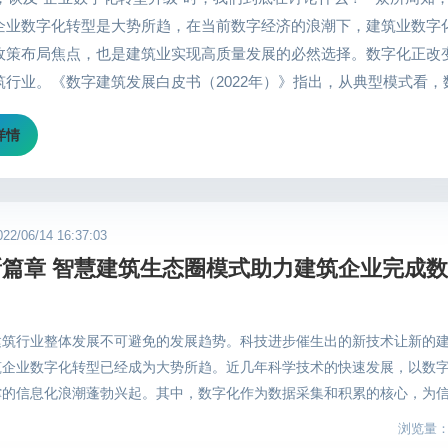
企业数字化转型是大势所趋，在当前数字经济的浪潮下，建筑业数字
政策布局焦点，也是建筑业实现高质量发展的必然选择。数字化正改
筑行业。《数字建筑发展白皮书（2022年）》指出，从典型模式看，
一系列信息技术的集成化创新和协同化应用，实现全链条数字化协同
详情
化管理、全要素智能化升级三大典型模式，全面赋能新型建筑工业化
场景看，智慧建筑生态圈与数字建筑应用覆盖协同设计、智能生产、
慧运维、智能审查、绿色建造、等各个阶段，引领建筑全生命周期项
 （图片来自网络） 在赋能企业数字化转型发展的道路上，全球共德
/06/14 16:37:03
，贯彻落实国家发展方向，保持高质量发展的同时，不断创新与改革
篇章 智慧建筑生态圈模式助力建筑企业完成
系统企业版在2022年迎来全新突破，独特的“1+3+6+N”管理模式以
化系统能力，为建筑企业在岗位、项目现场、企业管理上提供数字化
地解决方案，全面打通信息壁垒，助力建筑产业链全要素集成管理。
建筑行业整体发展不可避免的发展趋势。科技进步催生出的新技术让新的
全球共德官方） 智慧工地企业版通过打造统一的指挥中心，联动手机a
筑企业数字化转型已经成为大势所趋。近几年科学技术的快速发展，以数
，为管理人员远程指挥和监管提供多重平台体验。数据实时传输并可视
撑的信息化浪潮蓬勃兴起。其中，数字化作为数据采集和积累的核心，为
目现场的一举一动，同时具备数据分析等功能，为科学决策增加数据
业迈向高效、快速、高质量发展的道路。BIM技术、智慧工地、建筑工
浏览量：1
作模式、盈利模式。 有行业专家坦言：建筑企业想要完成全局数字化必
德智慧工地企业版目前已经交付多家大型建筑企业，系统与平台强强