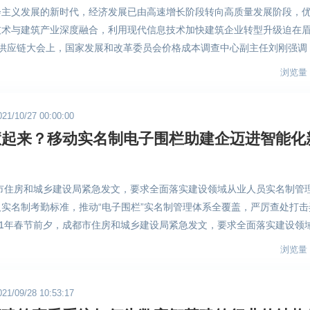
会主义发展的新时代，经济发展已由高速增长阶段转向高质量发展阶段，
新发展理念，致力于智慧工地的研发与建设；不断打通行业上下游资源产
技术与建筑产业深度融合，利用现代信息技术加快建筑企业转型升级迫在
直采平台；聚焦产业人才培育，用高标准高效率的管理服务体系突围而出
建筑供应链大会上，国家发展和改革委员会价格成本调查中心副主任刘刚强调
发展。为进一步助力建筑企业更好地实现降本增效，全球共德智慧建筑直
的水泥、钢材、铜、铝、玻璃、塑料、涂料等商品价格大幅攀升，供应链
通过对建筑建材供应链数据的即时收集、分析、反馈，把整个泛建筑产业
浏览量：
而推动建筑供应链创新发展是缓解成本上涨对供应链各环节企业造成压力
搭配以“线上展示+线下集采”的模式以及线上云集采、供应链金融等配套
价格成本相关调研是创新发展的重要前提和基础。 （图片来源网络：国家
，吸引海量优质商家集聚，助力广大企业降低成本、提高运营效益，保证
/10/27 00:00:00
中心副主任刘刚致辞） 细微的价格波动之于建材采购也会是一场惊涛骇
 （图片来源于全球共德官网） 基于佛山泛家居的雄厚产业基础和完善
慧起来？移动实名制电子围栏助建企迈进智能化
方时常处于被动地位，对于价格变动往往后知后觉。信息不对称、信息传
直采平台的出现为供方企业提供了一个处于迷茫岔路时的最优解。平台将
业务对接不顺利，更多的是商机的流失，久而久之造成建筑供应链资源无
融合，通过线上与线下的资源对接，汇聚大量行业需求，共享业务资源，
优化升级的关键时刻，物联网、物联网、云平台等信息技术的运用让建筑
服务对接，颠覆了传统的建筑模式，实现物料直供、供应链可溯源，构建
都市住房和城乡建设局紧急发文，要求全面落实建设领域从业人员实名制管
全球共德也紧跟数字建筑的步伐，推出智慧建筑直采系统，助力建筑直采
创新建筑产业链新的运营管理模式，打造出“降成本、升效益、保质量”的
实名制考勤标准，推动“电子围栏”实名制管理体系全覆盖，严厉查处打击
助力建材采购精准对接 全球共德以智慧工地为入口，收集与整理各项目上
全球共德官网） 全球共德正持续把产业互联网的精髓，融合根植于所在的
21年春节前夕，成都市住房和城乡建设局紧急发文，要求全面落实建设领
筑直采系统完成业务对接，供需双方共得收益，共享共赢。信息的精准直
信息化、数据化，更是不断把产业链上下游的生态思维意识带给更多企业
格执行项目负责人实名制考勤标准，推动“电子围栏”实名制管理体系全覆
户，给予供应方更多产品展示和推广空间，提升效益。所有进驻供应商都
仅是单纯的基于撮合或者自营基础上的双方交易，而是更多的把交易作为
浏览量：
为等相关条例。 成都市住房和城乡建设局紧急发文旨在深入贯彻落实住
购更安心。随着全球共德智慧建筑直采系统助推智慧交易一体化解决方案
流等增值服务，真正的把生产性服务业与交易融合在一起，共同推动着中
管理办法（试行）》，强化施工现场作业人员实名制管理，改善实名制管
延申，未来将涵盖更广阔的空间。 （图片来自全球共德官方） 全新升级到
前行。
/09/28 10:53:17
偏低的不利现状，压实各方主体责任，巩固工程建设项目质量提升专项行
工对接“小秘书”服务，在项目跟进上全过程协调，确保供需双方在报价、