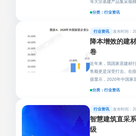
等大宗基建产品集采规
下游资源丰富，平台用
缺乏系统性管理等痛点也
台支撑，畅通建筑采购
分类：行业资讯
上，建材等原材料成本
思路。 （图片来自全球
来，以“建筑企业利益”
上平台运营对接服务延
行业资讯
发布时间：2021
共德智慧建筑直采平台
桥梁作用，为建材供应
降本增效的建
量，降低采购价格。 
对一业务撮合小秘书全
一，让分散的、优质的
卷
应商，对比传统供需业务
也会不定期举办全球共
影） 建筑产业链庞大且
近年来，我国家居建材行
流选择合适的报价者作
动的把握市场商机。智
售额更是深受打击。在
系；这将有效降低采购
一时间触及建材需求变
据显示，2020年中国家居
采系统推出的线下泛建
伸，以资源整合和专人
万-10亿年产值的企业
台，为供需双方优化采
式。
分类：行业资讯
冲击下销售额下降甚至
2.0模式，汇集了数千
稳健，导致行业整体显现
对接服务。 未来，在
行业资讯
发布时间：2021
易导致冗长供应链的出
模式企业的占比仍然会
智慧建筑直采系
足等重重壁垒，这不仅
早已有了答案。
不高等痛点。如何在变
级
手挑战之一，而“降本增