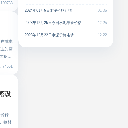
建筑业企
大数字技
09763
，不断推
技术与共
平
2024年01月5日水泥价格行情
01-05
企业和劳
，以1
） 进入
2023年12月25日今日水泥最新价格
12-25
项目进行
2年
所有项目
2023年12月22日水泥价格走势
12-22
理系统
面的深
业在成本
作为一
传统建筑
筑业的需
推出全
需求。突
面积下
TV
业数字化
共设施管
74661
动监管、
散发和局
转型的浪
工程进
及功能，
网
业平台，
搭设
的集成
慧工地的
材供应商
工地将向
建筑直采
的数字化
纷纷转
球共德
、钢材
项目，上