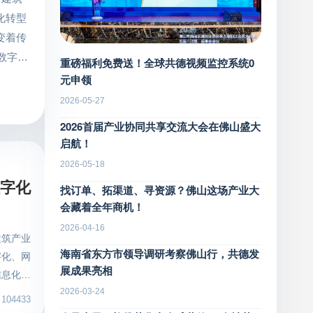
化转型
变着传
数字建
重磅福利免费送！全球共德视频监控系统0
、全周
元申领
发展。
2026-05-27
智慧工
2026首届产业协同共享交流大会在佛山盛大
目提质
启航！
一直坚
2026-05-18
。智慧
数字化
找订单、拓渠道、寻资源？佛山这场产业大
全局性
会藏着全年商机！
管理和
2026-04-16
 （图
建筑产业
海南省东方市领导调研考察佛山行，共德发
pp和
字化、网
展成果亮相
化，不
信息化的
支撑。
2026-03-24
业化逐渐
04433
须经历
联合，