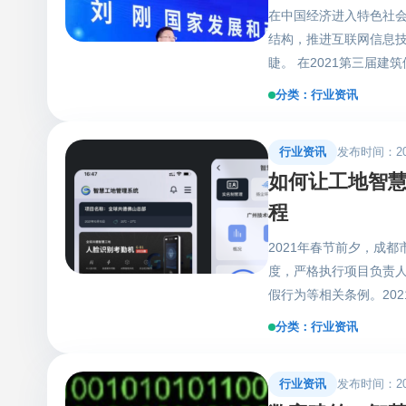
在中国经济进入特色社
直秉承着引领智慧建筑
结构，推进互联网信息
造创新优质的智慧建筑
睫。 在2021第三届
现全面的智慧建筑产业
以来，建筑领域所涉及
近日迎来了全新升级，
分类：行业资讯
业经营压力明显加大，
信息流进行数据化处理，
因此做好供应链上下游
打破市场销售区域限制
行业资讯
发布时间：2021
改革委员会价格成本调查
量、保障建设工程质量。
如何让工地智
格传导层层下达，采购
链，全球共德智慧建筑
成的不单是沟通困难，
程
厅、网站、APP等相互
化。在建筑产业链急需
供专业、精准的全流程
2021年春节前夕，成
化、电子化、便捷化。
品溯源评价体系，开启了
度，严格执行项目负责人
级。 打通上下游壁垒，
赢格局。 （图片来源于
假行为等相关条例。20
业务需求，通过智慧建
业中，不仅做到互联网
人员实名制管理制度，严
应方提供更多业务和客
筑直采平台的价值绝不
分类：行业资讯
厉查处打击弄虚作假行
认证和筛选，让建材采
生出供应链金融、大物
社部《建筑工人实名制
深化落实，模式也将逐步
材产业互联网的大步
行业资讯
发布时间：2021
员到岗率、考勤更新率
版本的全球共德新增了人