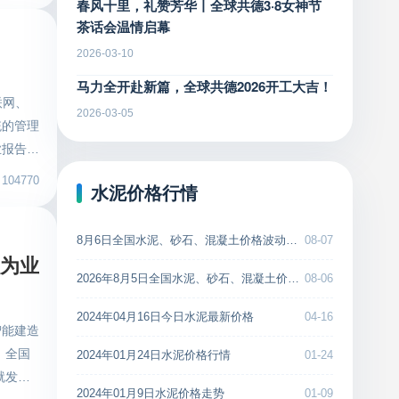
春风十里，礼赞芳华丨全球共德3·8女神节
过程管
得国家
茶话会温情启幕
筑生态
定。这
2026-03-10
工地管理
行业带
马力全开赴新篇，全球共德2026开工大吉！
管理，并
为传统
联网、
应用，实
2026-03-05
步激活
统的管理
保障施工
入发
业报告指
球共德官
筑领域
04770
进行整
水泥价格行情
网
业在泛建
平和建
降低管理
8月6日全国水泥、砂石、混凝土价格波动汇总
08-07
广已经在
业人才
展为业
21年
院联合创
2026年8月5日全国水泥、砂石、混凝土价格汇总
08-06
年打基
域的企业
智能建
2024年04月16日今日水泥最新价格
04-16
范》，于
智能建造
幅减少，
。 未
 全国
2024年01月24日水泥价格行情
01-24
时贯彻
、业务等
就发布
深耕，突
数字化改
2024年01月9日水泥价格走势
01-09