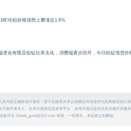
ME伦铝价格强势上攀涨近1.6%
端变化有限且铝锭社库去化，消费端逐步回升，今日铝锭现货价
证其内容正确性或可靠性；您于此接受并承认信赖任何信息所生的风险应自行
仅代表作者本人，全球共德系信息发布平台，全球共德仅提供信息存储空间服
至 Global_good@163.com 举报，一经查实，本站将立刻删除。