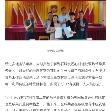
-
签约仪式现场
-
经过实地走访考察
，
全球共德了解到
石城镇
迳心村
地处亚热带季风
气候区，
以天然的地理优势为茶叶的生长提供了有利条件
；
自脱贫
攻坚工作启动以来
，
迳心村结合新农村建设深入实施乡村振兴战
略，利用传统茶叶品牌特色，实现了
“户户有项目，人人能脱贫”。
“万企兴万村”结对帮扶工作
的顺利开展将成为
巩固拓展迳心村脱贫
攻坚成果的重要举措
之一
。
接下来
，
全球共德
在各级领导小组及驻
村（村）干部的组织和指导下，
将立足长远
，
准确把握乡村振兴的