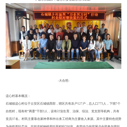
-
大合照
-
迳心村基本概况：
石城镇迳心村位于云安区石城镇西部，辖区共有农户
127户，总人口775人，下辖7个
自然村，现有村“两委”干部3人，设有计划生育、治保、综治、党支部等机构，共有
党员37名。村民主要靠在家种养和外出务工经商为主要收入来源。其中主要特色优势
为传统茶叶产业，目前该村种植茶叶面积约700亩，有劳动力的贫困户全部参与茶叶