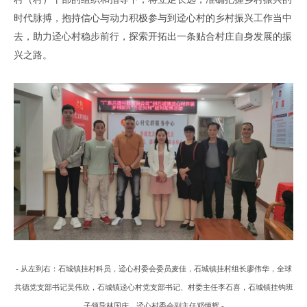
时代脉搏
，
抱持
信心
与
动力
积极
参与
到
迳心村
的
乡村振兴工作
当
中
去
，助力迳心村
稳步前行
，
探索
开拓出一条贴合
村庄
自身
发展的
振
兴之路
。
- 从左到右：石城镇挂村科员，迳心村委会委员麦佳，石城镇挂村组长廖伟华，全球
共德党支部书记吴伟欣，
石城镇
迳心村
党支部
书记
、
村委主任
李石喜
，石城镇挂钩班
子领导林国庆，迳心村委会副
主任
邓炳辉
-