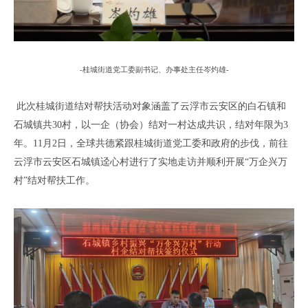
-
桂城街道党工委副书记、办事处主任岑灼雄
-
此次
桂城街道结对帮扶活动对象
涵盖了
云浮市云安区的白石镇和
石城镇共
30村，以一企（协会）结对一村达成共识，结对年限为3
年。11月2日，
全球共德紧跟
桂城街道党工委和政府的步伐，前往
云浮
市
云安区
石城镇迳心村
进行
了
实地走访
并顺利
开展
“万企兴万
村”结对帮扶工作。