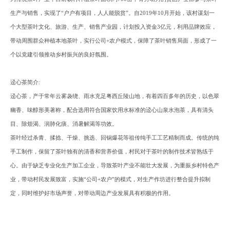
生产与销售，实现了“户户有项目，人人能脱贫”。自2019年10月开始，该村谋划一
个大型茶叶文化、旅游、生产、销售产业园，计划投入资金3亿元，利用品牌效应，
带动周围群众种植本地茶叶，实行公司+农户模式，保障了茶叶销售局面，形成了一
个以党建引领推动乡村振兴的良好氛围。
迳心茶
简介
:
迳心茶，产于常年云雾袅绕、雨水充足粤西丘陵山地，有着四百多年的历史，以色翠
幽香、味醇形美著称，配合选用符合国家饮用水标准的迳心山泉水泡茶，具有清头
目、除烦渴、润肺化痰、消暑解渴等功效。
茶叶经过杀青、揉捻、干燥、挑选、回锅爆花等祖传纯手工工艺精制而成。传统的纯
手工制作，保留了茶叶独有的清香和营养价值，村民对于茶叶的制作技术皆熟练于
心。由于缺乏专业化生产加工企业，导致茶叶产业不能壮大发展，为重振乡村特色产
业，带动村民发展致富，实施
“公司+农户”的模式，对生产作坊进行整合提升拟制
定，同时维护好市场声誉，对带动周边产业发展具有积极的作用。