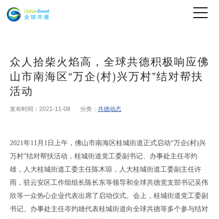
众人拾柴火焰高，全球共德积极响应佛
山市南海区“万企(村)兴万村”结对帮扶
活动
发布时间：2021-11-08
分类：
共德动态
2021年11月1日上午，
佛山市南海区
桂城街道正式启动
“万企(村)兴
万村”结对帮扶活动，桂城街道党工委副书记、办事处主任岑灼
雄，人大桂城街道工委主任陈木琼，人大桂城街道工委副主任许
雨，驻云安区工作组组长陈长东等领导和
全球共德
党支部书记
吴伟
欣
等一众热心企业
代表
出席
了
启动仪式。会上，桂城街道党工委副
书记、办事处主任岑灼雄代表桂城街道向
全球共德
等
多个
参与结对