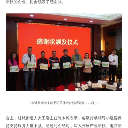
帮扶的企业、协会颁发了感谢状。
-
全球共德
党支部书记
吴伟欣获颁感谢状
（
右四
）
-
会上
，
桂城街道人大工委主任陈木琼表示，各级行动领导小组要保
持支持服务力度不减。通过村企结对，深入开展产业帮扶、电商帮