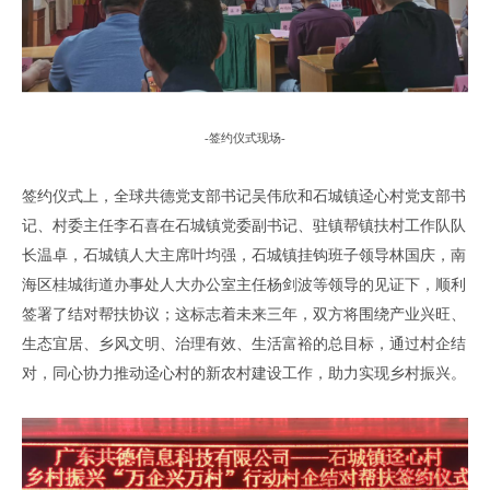
-
签约仪式现场
-
签约仪式上
，
全球共德党支部书记吴伟欣
和石城镇
迳心村
党支部
书
记
、
村委主任
李石喜
在
石城镇党委副书记、驻镇帮镇扶村工作队队
长温卓，石城镇人大主席叶均强，石城镇挂钩班子领导林国庆，南
海区桂城街道办事处人大办公室主任杨剑波
等领导的见证下
，
顺利
签署
了
结对帮扶协议；
这标志着
未来三年，双方将围绕产业兴旺、
生态宜居、乡风文明、治理有效、生活富裕的总目标，通过村企结
对，
同心协力推动
迳心村
的新农村建设工作
，
助力
实现乡村振兴。