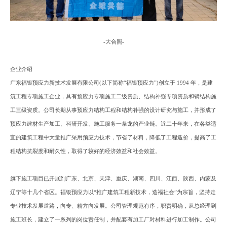
-
大合照
-
企业
介绍
广东福银预应力新技术发展有限公司
(以下简称“福银预应力”)创立于 1994 年，是建
筑工程专项施工企业，具有预应力专项施工二级资质、结构补强专项资质和钢结构施
工三级资质。公司长期从事预应力结构工程和结构补强的设计研究与施工，并形成了
预应力建材生产加工、科研开发、施工服务一条龙的产业链。近二十年来，在各类适
宜的建筑工程中大量推广采用预应力技术，节省了材料，降低了工程造价，提高了工
程结构抗裂度和耐久性，取得了较好的经济效益和社会效益。
旗下
施工项目
已
开展到广东、北京、天津、重庆、湖南、四川、江西、陕西、内蒙及
辽宁等十几个省区。福银预应力以
“推广建筑工程新技术，造福社会”为宗旨，坚持走
专业技术发展道路，向专、精方向发展。公司管理规范有序，职责明确，从总经理到
施工班长，建立了一系列的岗位责任制，并配套有加工厂对材料进行加工制作。公司