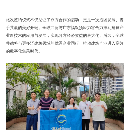
此次签约仪式不仅见证了双方合作的启动
，
更是一次抱团发展
、
携
手共赢的美好开端
。
全球共德与广东
福银预应力
将合力推动建筑产
业新技术的应用与发展
，
实现各方经济效益的最大化
。
后续
，
全球
共德将与更多泛建筑领域的优秀企业同行
，
推动建筑产业进入高效
的数字化集采时代
。