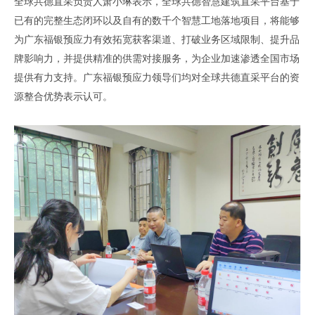
全球共德直采负责人萧小琳表示
，
全球共德智慧建筑直采平台
基于
已有的完整生态闭环以及
自有的数千个智慧工地落地项目
，
将能够
为广东
福银预应力
有效拓宽获客渠道
、
打破业务区域限制
、
提升品
牌影响力
，
并提供精准的供需对接服务
，
为企业加速渗透全国市场
提供有力支持
。
广东
福银预应力
领导们均对全球共德直采平台的资
源整合优势表示认可。