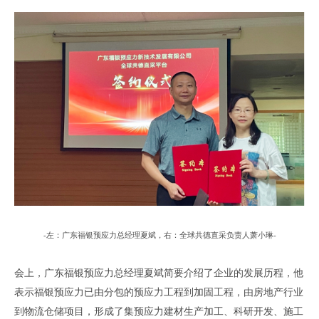
-
左
：
广东
福银预应力总经理夏斌，
右
：
全球共德直采负责人萧小琳
-
会上
，
广东
福银预应力总经理夏斌
简要介绍了企业的发展历程
，
他
表示
福银预应力
已
由分包的预应力工程到加固工程，由房地产行业
到物流仓储项目，形成了
集
预应力建材生产加工、科研开发、施工