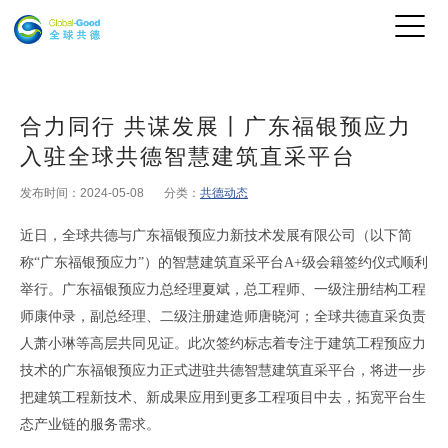
合力同行 共谋发展丨广东福银预应力
入驻全球共德智慧建筑直采平台
发布时间：2024-05-08
分类：
共德动态
近日
，
全球共德与
广东福银预应力新技术发展有限公司（以下简
称“
广东
福银预应力”）
的智慧建筑直采平台A+级会籍签约仪式顺利
举行
。
广东
福银预应力总经理夏斌，总工程师、一级注册结构工程
师康仲录，副总经理、二级注册建造师唐晓河；全球共德直采负责
人萧小琳等高层共同见证。
此次签约标志着专注于建筑工程预应力
技术的
广东福银预应力
正式进驻共德智慧建筑直采平台
，
将进一步
把建筑工程新技术
、
新成果应用到更多工程项目中去
，
拓宽平台生
态产业链的服务需求
。