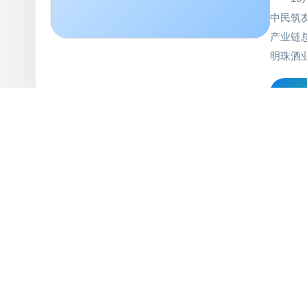
中民筑
产业链
明珠酒
传部部
查看
明珠产
前新明
对大气
然独特
共德动态
发布时间：2016
浴展厅
相约在亚洲厨
细的讲
厅内结
2016年10月11日
此次亚洲厨卫城之行，
术的展
鼎盛，声势浩大的中国
卫浴非
总和亚洲厨卫城董事长
业总经
分类：共德动态
实体经济低迷，制造业
酒窖，
五金采购节，开展具有
周总一