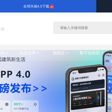
全球共德4.0下载
生活
平台
生态伙伴
旗舰店
数字化转型