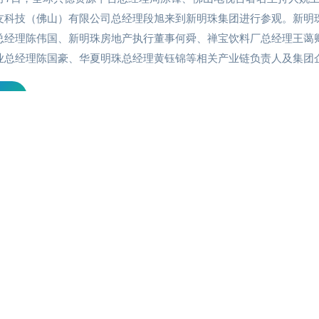
友科技（佛山）有限公司总经理段旭来到新明珠集团进行参观。新明
总经理陈伟国、新明珠房地产执行董事何舜、禅宝饮料厂总经理王蔼
业总经理陈国豪、华夏明珠总经理黄钰锦等相关产业链负责人及集团
长叶晓梅热情接待了他们。新明珠产业链总经理陈伟国为周总一行介
详情
业链现状，并表示为了提供更高效便捷、绿色健康的配套性产品及服
珠正在进行多元化产业链的高效整合。 在参观冠珠展厅的过程中
美观的新明珠瓷砖深感赞叹：能将人工的制品做得如此贴近自然和富
的韵味，的确是新明珠瓷砖的独特之处。 随后周总一行来到了丽
-12-01 09:42:12
进行参观。新明珠卫浴南大区经理周星接待了他们并就展厅产品一一
卫城：全球共德资源平台带你一睹亚洲厨卫城
解，周经理向来宾介绍道，丽珀卫浴展厅打破了传统卫浴展厅一贯形
合现代多媒体展示工具以及大量的高科技互动元素。通过Kinect体感
，全球共德资源平台总经理周泳锋一行走进位于江门鹤山的亚洲厨卫城一探
让他们领略到了亚洲厨卫城平台的价值与运营团队的格局。 据悉，首
示，周总一行对丽珀展厅前卫新颖的设计表示很欣赏，并称赞道，新
（江门）国际厨卫五金采购节将在亚洲厨卫城举行。在参观亚洲厨卫城过
常具有个性，让人印象深刻。 接着一行人来到了新明珠酒业，新
谭广锐先生进行了深入的交谈。谈及办厨卫五金采购节的初衷，谭广锐表
理陈国豪邀请大家到新明珠酒业感受葡萄酒文化之旅，带领来宾参观
浏览量：1
的困境在卫浴行业也不能避免。作为专业的平台方和服务商，选择在此时
其内收藏了精心挑选来自八大产酒国的近千种佳酿，随后热情地邀请
影响力的活动，有利于提振行业信心，促进行业交流，提升江门厨卫五金
行一起品尝新明珠酒业的醇香美酒。 临别之际，周总一行感谢新