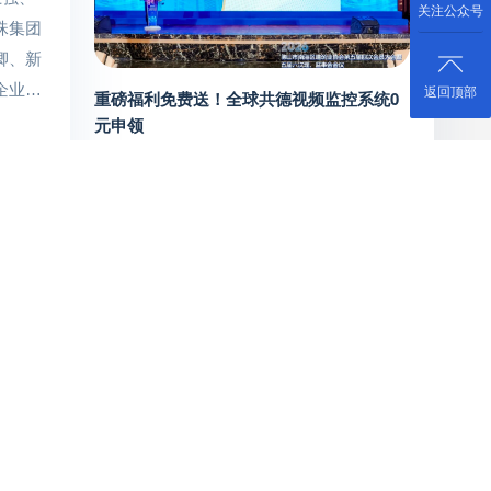
关注公众号
珠集团
卿、新
企业宣
返回顶部
重磅福利免费送！全球共德视频监控系统0
绍了新
元申领
务，目
2026-05-27
，周总
2026首届产业协同共享交流大会在佛山盛大
有大自
启航！
珀卫
2026-05-18
作了详
找订单、拓渠道、寻资源？佛山这场产业大
象，展
会藏着全年商机！
互动技
究竟。
2026-04-16
届阵容
明珠的
程中，周
海南省东方市领导调研考察佛山行，共德发
明珠酒
展成果亮相
示，当前
了地下
05166
举办厨卫
到访的
2026-03-24
的行业地
明珠人