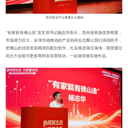
-
贵州直采平台董事长古建林
-
“有家就有佛山造”党支部书记杨志华表示
，贵州省资源优势明显，
市场潜力巨大，全球共德
推动
的产业协同生态圈让我们强强联手，
把佛山的优质资源精准匹配
到
贵州，扎实推进项目落地；期望通过
此次大会
能
与更多商协会深度联动，一起做深做实做长远。