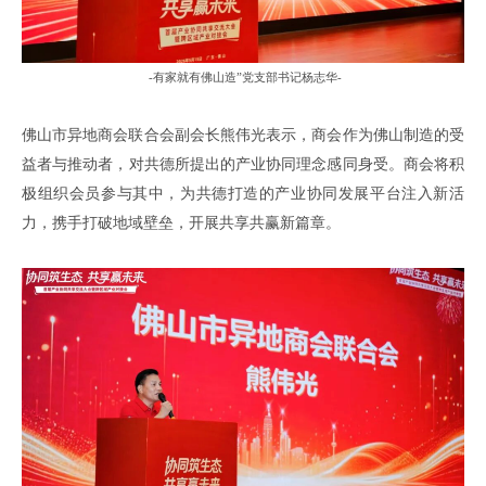
-
有家就有佛山造”党支部书记杨志华
-
佛山市异地商会联合会
副会长熊伟光表示
，
商会作为佛山制造的受
益者与推动者
，
对共德所提出的产业协同理念感同身受
。
商会将积
极
组织会员参与其中，为
共德打造的产业协同发展平台
注入
新
活
力，携手打破地域壁垒，开展
共享共赢
新篇章。