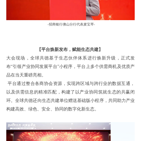
-
招商银行佛山分行代表麦宝琴
-
【平台
焕新
发布，赋能
生态共建】
大会现场，全球共德
基于生态伙伴体系进行焕新升级
，
正式发
布
“引领产业协同发展平台”小程序，
平台上多个
供需
商机
及优质产
品
在当天重磅亮相
。
平台
通过
整合各商协会资源，实现
跨
区域与
跨
行业的数据互通，
以及
供需信息
的精准
匹配，构建了
以产业协同筑就生态
的共赢闭
环。全球共德还
向生态
共建
单位
赠送基础版小程序，
共同
助力
产业
构建高效、绿色、安全、协同的
数字化新
生态。