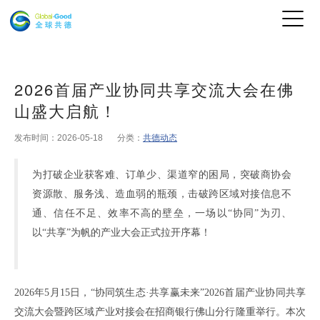
2026首届产业协同共享交流大会在佛
山盛大启航！
发布时间：2026-05-18
分类：
共德动态
为打破企业获客难、订单少、渠道窄的困局，突破商协会
资源散、服务浅、造血弱的瓶颈，击破跨区域对接信息不
通、信任不足、效率不高的壁垒，一场以
“协同”为刃、
以“共享”为帆的产业大会正式拉开序幕！
2026
年
5月15日，“协同筑生态·共享赢未来”2026首届产业协同共
享
交流大会暨跨区域产业对接会在
招商银行佛山分行
隆重举行。本次