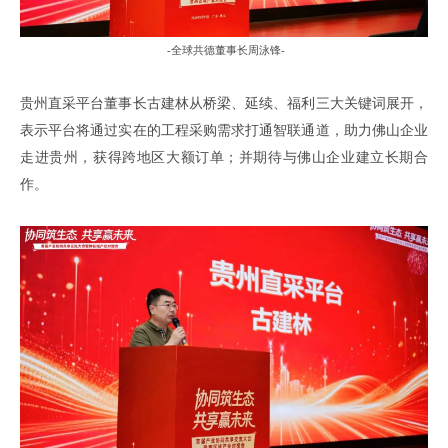
-
全球共德董事长周泳锋
-
贵州直采平台董事长古建林从桥梁
、
延续
、
福利三大关键词展开
，
表示平台将通过实在的工程采购需求打通智联通道
，
助力佛山企业
走进贵州
，
获得跨地区大额订单
；
并期待与佛山企业建立长期合
作
。