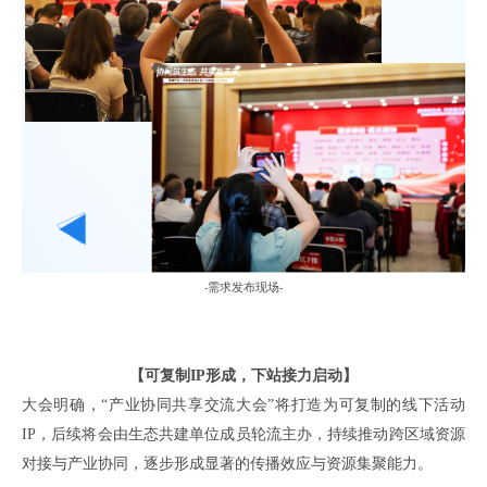
需求发布现场
-
-
【可复制
IP形成，下站接力启动】
大会明确，
“产业协同共享交流大会”将打造为可复制的
线下活动
IP，后续
将会
由
生态共建单位
成员轮流主办，持续推动跨区域资源
对接与产业协同，
逐步
形成显著的传播效应与资源集聚能力。