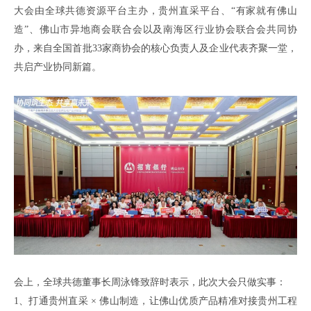
大会由全球共德
资源平台
主办，贵州直采平台、
“有家就有佛山
造”、佛山市异地商会联合会
以及
南海区行业协会联合会
共同
协
办，来自全国
首批
33家商协会的核心负责人及企业代表齐聚一堂，
共启产业协同新篇
。
会上
，
全球共德董事长周泳锋
致辞时
表示，
此次大会只做实事
：
1、
打通贵州直采
× 佛山制造，让佛山优质产品精准对接贵州工程