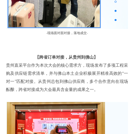
现场面对面对接，落地成交
-
-
【跨省订单
对接
，
从贵州到佛山】
贵州直采平台作为本次大会的核心需求方，现场发布了多项工程采
购及供应链需求清单，
并
与佛山
本土
企业
积极
展开
精准高效的
“一
对一”
匹配
对接。从贵州总包到佛山供应商，多个合作意向在现场
酝酿
，跨省
对接
成为大会最具含金量的成果之一。