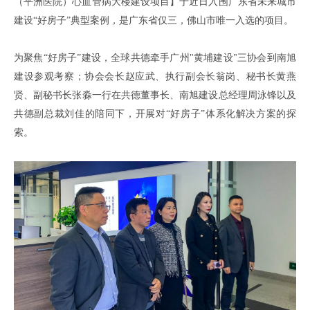
（平洲医院）心血管病大楼
建设项目
】
于近日入围
广东省未来城市
建设
“好房子”典型案例，是广东省仅三，佛山市唯一入选的项目。
为聚焦
“好房子”建设
，
全球共德牵手广州
"黄埔建设"三协会
到南旭
建设参观考察
；
协会会长赵应武
、
执行副会长翁岗
、
秘书长黄燕
贤
、
副秘书长张淼
一行在共德董事长
、
南旭建设总经理周泳锋以及
共德副总裁刘佳的陪同下
，
开展对
“好房子”体系化解决方案的探
索
。