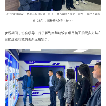
-
广州
"黄埔建设"三协会
会长赵应武
（
左
1）、
执行副会长翁岗
（
左
2）、
秘书长黄燕
贤
（
左
3）、
副秘书长张淼
（
左
4
）
-
参观期间，协会领导一行了解到南旭建设在项目施工的硬实力与在
智能建造领域的创新应用实力。