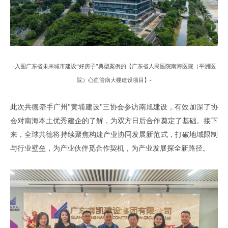
-
入围
广东省未来城市建设
“好房子”典型案例
的
【
广东省人民医院南海医院（平洲医
院）心血管病大楼
建设项目
】
-
此次共德牵手广州
"黄埔建设"三协会
参访南旭建设
，
有效加深了协
会对南海本土优秀建企的了解
，
为双方日后合作奠定了基础
。
接下
来
，
全球共德将持续聚焦构建产业协同发展新范式
，
打破地域限制
与行业壁垒
，
为产业伙伴觅合作契机
，
为产业发展探全新路径
。