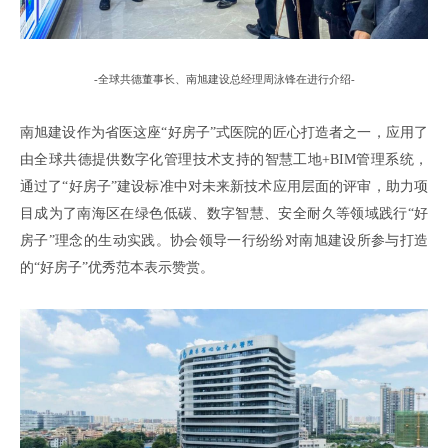
-
全球共德董事长
、
南旭建设总经理周泳锋在进行介绍
-
南旭建设作为省医这座
“好房子”式医院的匠心打造者之一
，
应用了
由全球共德提供数字化管理技术支持的智慧工地
+BIM
管理系统
，
通过了
“好房子”建设标准中对未来新技术应用层面的评审
，
助力项
目成为了南海区在
绿色低碳、数字智慧、安全耐久等领域践行
“好
房子”理念的生动实践。
协会领导一行纷纷对南旭建设所参与打造
的
“好房子”优秀范本表示赞赏
。