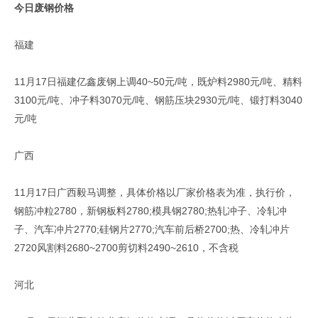
今日废钢价格
福建
11月17日福建亿鑫废钢上调40~50元/吨，既炉料2980元/吨、精料
3100元/吨、冲子料3070元/吨、钢筋压块2930元/吨、锻打料3040
元/吨
广西
11月17日广西毅马调整，具体价格以厂家价格表为准，执行价，
钢筋冲粒2780，新钢板料2780;模具钢2780;热轧冲子、冷轧冲
子、汽车冲片2770;硅钢片2770;汽车前后桥2700;热、冷轧冲片
2720风割料2680~2700剪切料2490~2610，不含税
河北