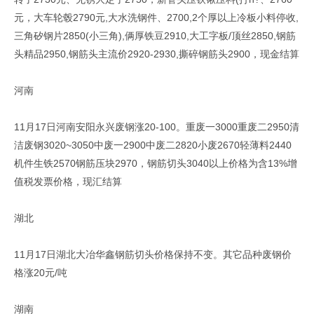
元，大车轮毂2790元,大水洗钢件、2700,2个厚以上冷板小料停收,
三角矽钢片2850(小三角),俩厚铁豆2910,大工字板/顶丝2850,钢筋
头精品2950,钢筋头主流价2920-2930,撕碎钢筋头2900，现金结算
河南
11月17日河南安阳永兴废钢涨20-100。重废一3000重废二2950清
洁废钢3020~3050中废一2900中废二2820小废2670轻薄料2440
机件生铁2570钢筋压块2970，钢筋切头3040以上价格为含13%增
值税发票价格，现汇结算
湖北
11月17日湖北大冶华鑫钢筋切头价格保持不变。其它品种废钢价
格涨20元/吨
湖南