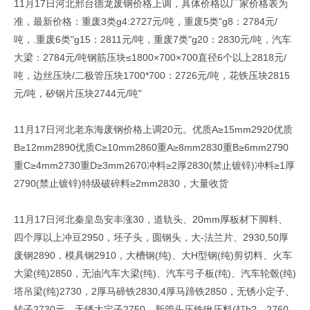
11月17日河北邢台德龙废钢价格上调，具体价格以厂家价格表为
准，最新价格：重废3类g4:2727元/吨，重废5类"g8：2784元/
吨，.重废6类"g15：2811元/吨，重废7类"g20：2830元/吨，汽车
大梁：2784元/吨钢筋压块≤1800×700×700直径6个以上2818元/
吨，边丝压块/二极管压块1700*700：2726元/吨，花铁压块2815
元/吨，矽钢片压块2744元/吨"
11月17日河北老东海废钢价格上调20元。优质A≥15mm2920优质
B≥12mm2890优质C≥10mm2860重A≥8mm2830重B≥6mm2790
重C≥4mm2730重D≥3mm2670冲料≥2厚2830(禁止镀锌)冲料≥1厚
2790(禁止镀锌)特级破碎料≥2mm2830，大量收货
11月17日河北秦皇岛安丰涨30，道轨头、20mm厚板材下脚料、
四个厚以上冲豆2950，坯子头，圆钢头，大-法兰片、2930,50厚
废钢2890，模具钢2910，大槽钢(纯)、大H型钢(纯)剪切料、火车
大梁(纯)2850，无油汽车大梁(纯)、汽车弓子板(纯)、汽车轮毂(纯)
塔吊梁(纯)2730，2厚马碲铁2830,4厚马蹄铁2850，无锈小定子、
转子2730元、无锈大定子2750，新管头压铁锹压料(打h?、2760