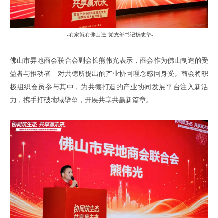
-
有家就有佛山造”党支部书记杨志华
-
佛山市异地商会联合会
副会长熊伟光表示
，
商会作为佛山制造的受
益者与推动者
，
对共德所提出的产业协同理念感同身受
。
商会将积
极
组织会员参与其中，为
共德打造的产业协同发展平台
注入
新
活
力，携手打破地域壁垒，开展
共享共赢
新篇章。