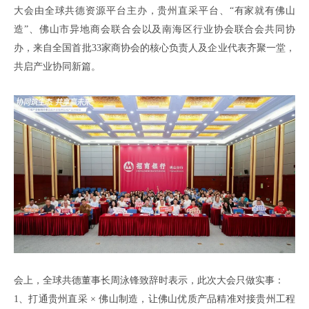
大会由全球共德
资源平台
主办，贵州直采平台、
“有家就有佛山
造”、佛山市异地商会联合会
以及
南海区行业协会联合会
共同
协
办，来自全国
首批
33家商协会的核心负责人及企业代表齐聚一堂，
共启产业协同新篇
。
会上
，
全球共德董事长周泳锋
致辞时
表示，
此次大会只做实事
：
1、
打通贵州直采
× 佛山制造，让佛山优质产品精准对接贵州工程