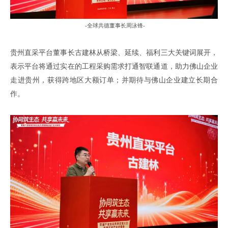
-
全球共德董事长周泳锋
-
贵州直采平台董事长古建林从桥梁
、
延续
、
福利三大关键词展开
，
表示平台将通过实在的工程采购需求打通智联通道
，
助力佛山企业
走进贵州
，
获得跨地区大额订单
；
并期待与佛山企业建立长期合
作
。