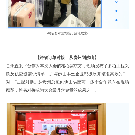
现场面对面对接，落地成交
-
-
【跨省订单
对接
，
从贵州到佛山】
贵州直采平台作为本次大会的核心需求方，现场发布了多项工程采
购及供应链需求清单，
并
与佛山
本土
企业
积极
展开
精准高效的
“一
对一”
匹配
对接。从贵州总包到佛山供应商，多个合作意向在现场
酝酿
，跨省
对接
成为大会最具含金量的成果之一。