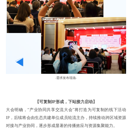
需求发布现场
-
-
【可复制
IP形成，下站接力启动】
大会明确，
“产业协同共享交流大会”将打造为可复制的
线下活动
IP，后续
将会
由
生态共建单位
成员轮流主办，持续推动跨区域资源
对接与产业协同，
逐步
形成显著的传播效应与资源集聚能力。