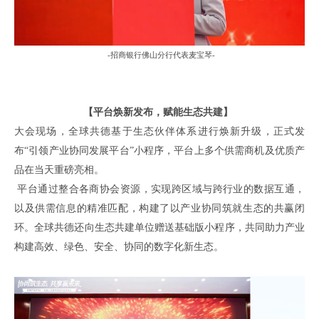
-
招商银行佛山分行代表麦宝琴
-
【平台
焕新
发布，赋能
生态共建】
大会现场，全球共德
基于生态伙伴体系进行焕新升级
，
正式发
布
“引领产业协同发展平台”小程序，
平台上多个
供需
商机
及优质产
品
在当天重磅亮相
。
平台
通过
整合各商协会资源，实现
跨
区域与
跨
行业的数据互通，
以及
供需信息
的精准
匹配，构建了
以产业协同筑就生态
的共赢闭
环。全球共德还
向生态
共建
单位
赠送基础版小程序，
共同
助力
产业
构建高效、绿色、安全、协同的
数字化新
生态。