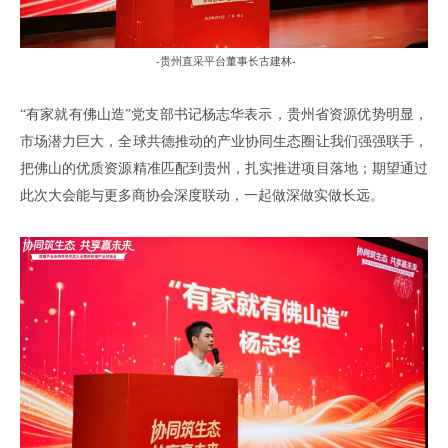
-
贵州直采平台董事长古建林
-
“有家就有佛山造”党支部书记杨志华表示
，贵州省资源优势明显，
市场潜力巨大，全球共德
推动
的产业协同生态圈让我们强强联手，
把佛山的优质资源精准匹配
到
贵州，扎实推进项目落地；期望通过
此次大会
能
与更多商协会深度联动，一起做深做实做长远。