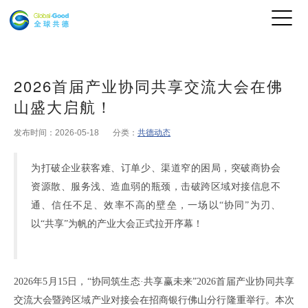
2026首届产业协同共享交流大会在佛
山盛大启航！
发布时间：2026-05-18
分类：
共德动态
为打破企业获客难、订单少、渠道窄的困局，突破商协会
资源散、服务浅、造血弱的瓶颈，击破跨区域对接信息不
通、信任不足、效率不高的壁垒，一场以
“协同”为刃、
以“共享”为帆的产业大会正式拉开序幕！
2026
年
5月15日，“协同筑生态·共享赢未来”2026首届产业协同共
享
交流大会暨跨区域产业对接会在
招商银行佛山分行
隆重举行。本次