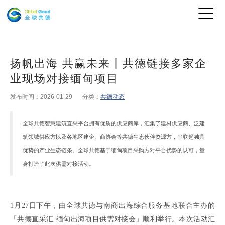
扬帆出海 共赢未来丨共德链接多家企
业现场对接缅甸项目
发布时间：2026-01-29
分类：
共德动态
全球共德智慧建筑直采平台拥有优质的供应商库，汇集了建材供应商、泛建
筑领域供应方以及各地区建企、商协会等共德生态伙伴资源方，串联起独具
优势的产业生态链条。全球共德基于缅甸项目采购方对平台优势的认可
，
量
身打造了此次供需对接活动
。
1
月
27
日下午
，
由全球共德与
南商出海综合服务基地
联合主办的
「
共德直采汇
·
缅甸出海项目供需对接会」
顺利举行
。
本次活动汇