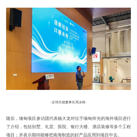
-
全球共德董事长周泳锋
-
随后
，
缅甸项目参访团
代表杨大龙对位于缅甸仰光的海外项目进行
了介绍
，
包括别墅
、
礼堂
、
医院
、
银行大楼
、
酒店装修等多个工程
项目
；
并表示期待能够把南海制造的好产品应用到项目中去
。