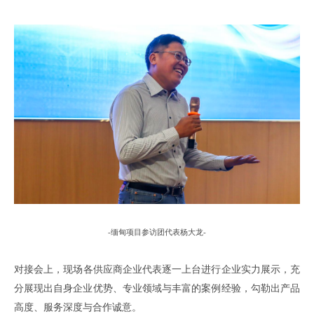
-
缅甸项目参访团
代表杨大龙
-
对接会上
，
现场各供应商企业代表逐一上台进行企业实力展示
，
充
分展现出自身企业优势
、
专业领域与丰富的
案例
经验
，勾勒出
产品
高度、服务深度与合作诚意。