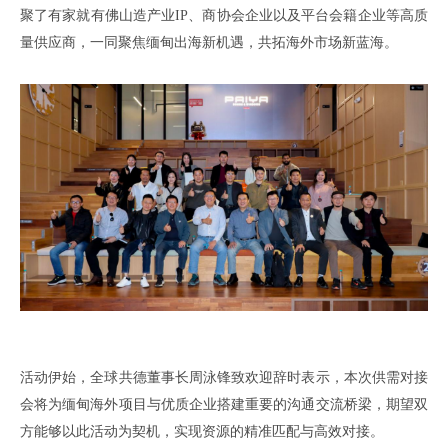
聚了有家就有佛山造产业
IP、
商协会企业以及平台会籍企业等高质
量供应商
，
一同聚焦
缅甸出海新机遇，
共拓海外市场新蓝海
。
活动伊始
，
全球共德董事长周泳锋致欢迎辞时表示
，本次供需对接
会
将为缅甸海外
项目
与优质
企业
搭建重要的沟通交流桥梁
，
期望双
方能够以此活动为契机
，
实现资源的精准匹配与高效对接
。