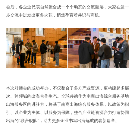
会后
，
各企业代表自然聚合成一个个动态的交流圈层
，
大家在进一
步交流中迸发出更多火花
，
悄然孕育
着
共识与商机。
本次对接会的成功举办，不仅整合了多方
产业
资源，更构建起多层
次、跨领域的出海合作生态。
全球共德作为
南商出海综合服务基地
出海服务区的进驻方
，
将
基于南商出海综合服务体系
，以政策为指
引、以企业为主体、以服务为保障，
整合
产业链
资源
合力打造协同
出海的
“联合舰队”，
助力更多企业书写出海远航的
崭新篇章。