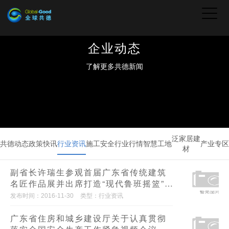
企业动态
了解更多共德新闻
泛家居建
共德动态
政策快讯
行业资讯
施工安全
行业行情
智慧工地
产业专区
材
副省长许瑞生参观首届广东省传统建筑
名匠作品展并出席打造“现代鲁班摇篮”启
动暨首届广东省传统建筑名匠授牌仪式
发布时间：2016-11-30
类型：行业资讯
广东省住房和城乡建设厅关于认真贯彻