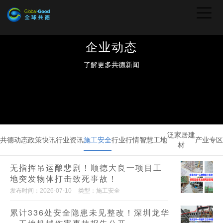
企业动态
了解更多共德新闻
泛家居建
共德动态
政策快讯
行业资讯
施工安全
行业行情
智慧工地
产业专区
材
无指挥吊运酿悲剧！顺德大良一项目工
地突发物体打击致死事故！
发布时间：2026-07-10
类型：施工安全
累计336处安全隐患未见整改！深圳龙华