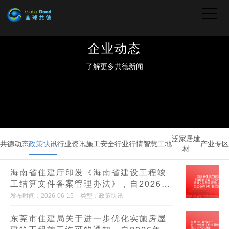
企业动态
了解更多共德新闻
泛家居建
共德动态
政策快讯
行业资讯
施工安全
行业行情
智慧工地
产业专区
材
海南省住建厅印发《海南省建设工程竣
工结算文件备案管理办法》，自2026年
9月1日起施行
发布时间：2026-06-15
类型：政策快讯
东莞市住建局关于进一步优化实施房屋