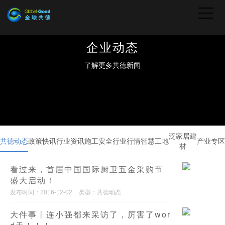
企业动态
了解更多共德新闻
泛家居建
共德动态
政策快讯
行业资讯
施工安全
行业行情
智慧工地
产业专区
材
看过来，首届中国国际厨卫五金采购节
盛大启动！
发布时间：2016-12-02
类型：共德动态
大件事丨连小强都来采访了，厉害了wor