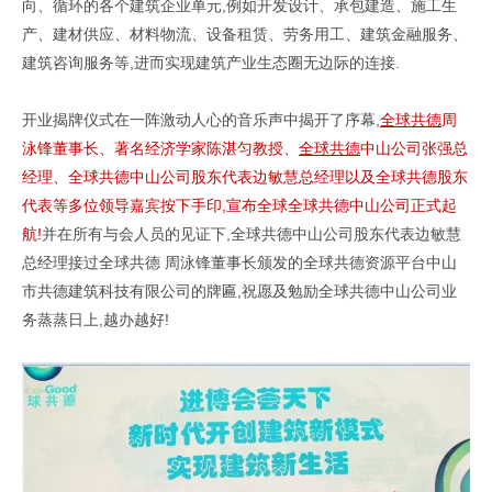
向、循环的各个建筑企业单元,例如开发设计、承包建造、施工生
产、建材供应、材料物流、设备租赁、劳务用工、建筑金融服务、
建筑咨询服务等,进而实现建筑产业生态圈无边际的连接.
开业揭牌仪式在一阵激动人心的音乐声中揭开了序幕,
全球共德
周
泳锋董事长、著名经济学家陈湛匀教授、
全球共德
中山公司张强总
经理、全球共德中山公司股东代表边敏慧总经理以及全球共德股东
代表等多位领导嘉宾按下手印,宣布全球全球共德中山公司正式起
航!
并在所有与会人员的见证下,全球共德中山公司股东代表边敏慧
总经理接过全球共德 周泳锋董事长颁发的全球共德资源平台中山
市共德建筑科技有限公司的牌匾,祝愿及勉励全球共德中山公司业
务蒸蒸日上,越办越好!