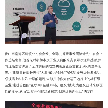
佛山市南海区建筑业协会会长、
全球共德
董事长周泳锋先生在会上
作总结发言,他首先对参加本次开业庆典的来宾表示欢迎和感谢,并
向现场嘉宾讲述了全球共德的成立初衷及企业文化.此外,周董事长
表示:建筑业转型升级是"大浪淘沙始到金"的过程,要升级转型成功,
必须插上科技和金融的翅膀,全球共德作为智慧工地行业的标杆级
企业,通过首创的"互联网+金融+科技+建筑"模式,为建筑业带来颠覆
性的变革,从而实现"开创建筑新模式,创造建筑新生活"的梦想.