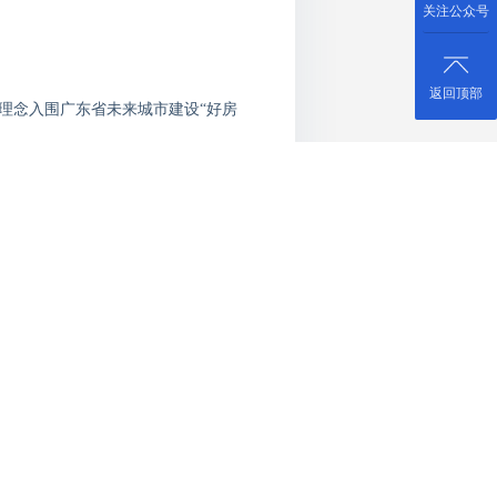
关注公众号
返回顶部
理念
入围广东省未来城市建设
“好房