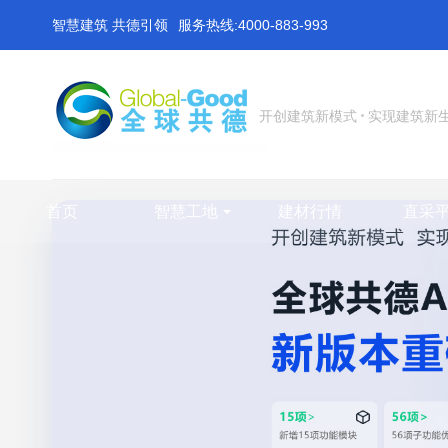
智慧建筑 共德引领
服务热线:4000-883-993
开创建筑新模式
实现建筑新
首页
智慧工地
建材行情
直采