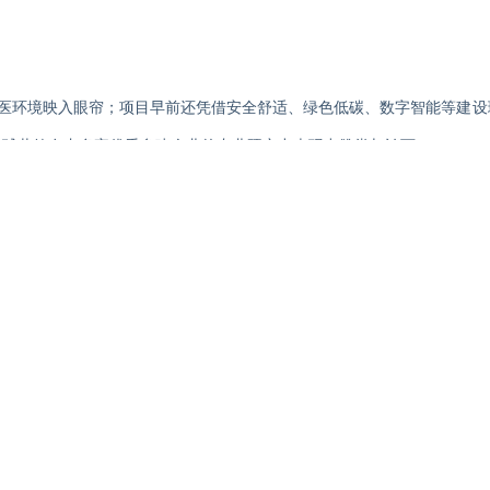
医环境映入眼帘
；
项目早前还凭借
安全舒适、绿色低碳、数字智能等
建设
全球共德在内多家优秀参建企业
的
专业硬实力
表现出赞赏与认可
。