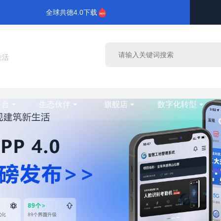
全球共德4.0下载
生活
平台
生态伙伴
旗舰店
数字化转型