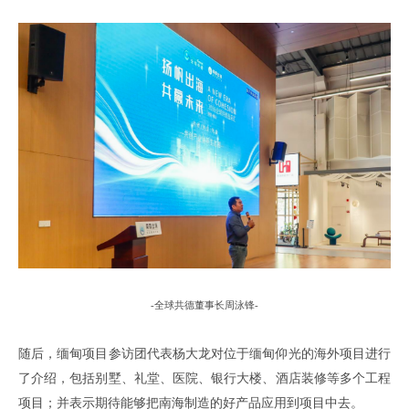
-
全球共德董事长周泳锋
-
随后
，
缅甸项目参访团
代表杨大龙对位于缅甸仰光的海外项目进行
了介绍
，
包括别墅
、
礼堂
、
医院
、
银行大楼
、
酒店装修等多个工程
项目
；
并表示期待能够把南海制造的好产品应用到项目中去
。