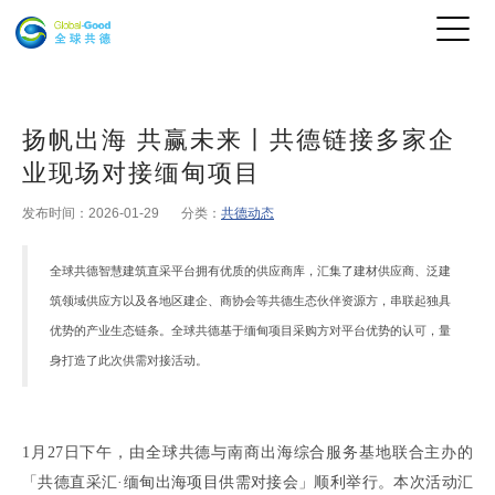
扬帆出海 共赢未来丨共德链接多家企
业现场对接缅甸项目
发布时间：2026-01-29
分类：
共德动态
全球共德智慧建筑直采平台拥有优质的供应商库，汇集了建材供应商、泛建
筑领域供应方以及各地区建企、商协会等共德生态伙伴资源方，串联起独具
优势的产业生态链条。全球共德基于缅甸项目采购方对平台优势的认可
，
量
身打造了此次供需对接活动
。
1
月
27
日下午
，
由全球共德与
南商出海综合服务基地
联合主办的
「
共德直采汇
·
缅甸出海项目供需对接会」
顺利举行
。
本次活动汇