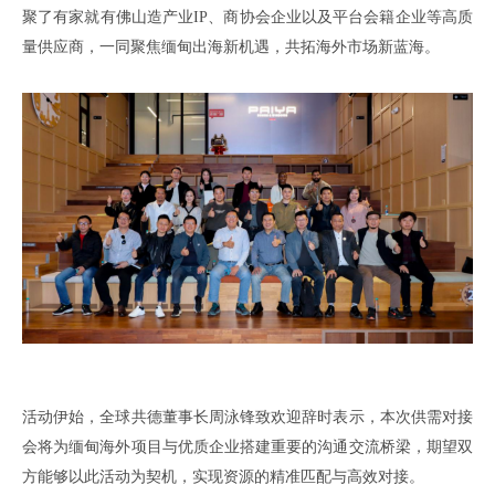
聚了有家就有佛山造产业
IP、
商协会企业以及平台会籍企业等高质
量供应商
，
一同聚焦
缅甸出海新机遇，
共拓海外市场新蓝海
。
活动伊始
，
全球共德董事长周泳锋致欢迎辞时表示
，本次供需对接
会
将为缅甸海外
项目
与优质
企业
搭建重要的沟通交流桥梁
，
期望双
方能够以此活动为契机
，
实现资源的精准匹配与高效对接
。