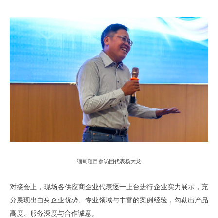
-
缅甸项目参访团
代表杨大龙
-
对接会上
，
现场各供应商企业代表逐一上台进行企业实力展示
，
充
分展现出自身企业优势
、
专业领域与丰富的
案例
经验
，勾勒出
产品
高度、服务深度与合作诚意。