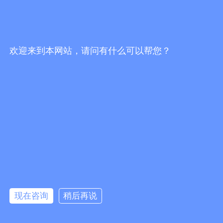
特别鸣谢以下单位对本次活动的支持
（
排名不分先后
）：
有家就有佛山造
欢迎来到本网站，请问有什么可以帮您？
佛山市房地产商会
佛山市室内设计协会
佛山市自动门行业协会
佛山市电线电缆行业协会
现在咨询
稍后再说
客服电话
4000-883-993 13928605319