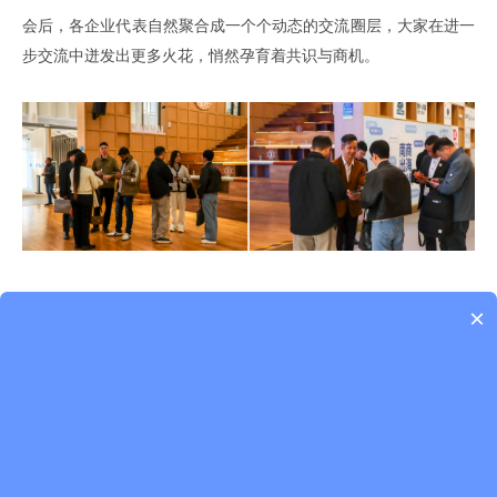
会后
，
各企业代表自然聚合成一个个动态的交流圈层
，
大家在进一
步交流中迸发出更多火花
，
悄然孕育
着
共识与商机。
×
本次对接会的成功举办，不仅整合了多方
产业
资源，更构建起多层
次、跨领域的出海合作生态。
全球共德作为
南商出海综合服务基地
出海服务区的进驻方
，
将
基于南商出海综合服务体系
，以政策为指
引、以企业为主体、以服务为保障，
整合
产业链
资源
合力打造协同
出海的
“联合舰队”，
助力更多企业书写出海远航的
崭新篇章。