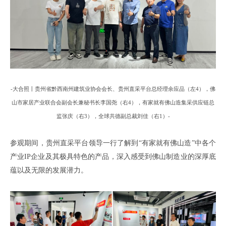
-
大合照丨
贵州省黔西南州建筑业协会会长、贵州直采平台总经理余应品
（
左
4
），
佛
山市家居产业联合会副会长兼秘书长李国尧（
右
4），
有家就有佛山造
集采供应链总
监张庆（
右
3）
，
全球共德副总裁刘佳
（
右
1）
-
参观期间
，贵州直采平台
领导一行了解到
“有家就有佛山造”
中
各个
产业
IP企业及其极具特色的产品，
深入感受到佛山制造业的深厚底
蕴以及无限的发展潜力
。