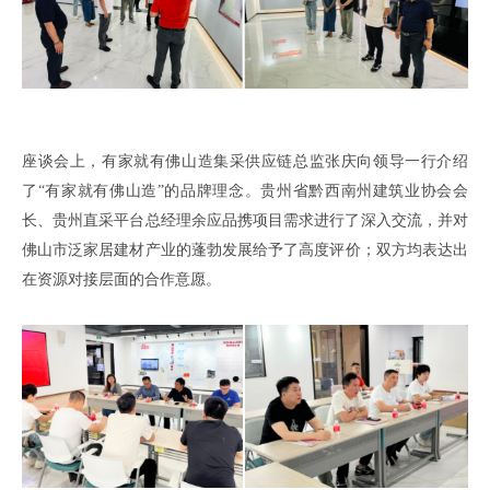
座谈会上
，有家就有佛山造集采供应链总监张庆
向领导一行介绍
了
“有家就有佛山造”的品牌理念
。
贵州省黔西南州建筑业协会会
长、贵州直采平台总经理余应品
携项目需求进行了深入交流
，
并
对
佛山市泛家居建材产业的蓬勃发展给予了高度评价
；
双方均表
达
出
在资源对接层面的
合作意愿
。