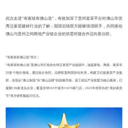
此次走进
“有家就有佛山造”
，
有效加深了贵州直采平台对
佛山市优
秀泛家居建材
行业的了解
；
期望后续双方能够强强联手
，
共同推动
佛山与
贵州
之间
两地产业链企业的供需对接
合作迈向新台阶。
“有家就有佛山造”简介
：
‌“有家就有佛山造”是佛山市打造的全球泛家居产业超级IP，涵盖家电、陶瓷、家具等
20多个细分领域，通过政企协同、品牌联盟和国际化布局，构建万亿级家居产业集
群，实现从“佛山制造”向“佛山品牌”的战略升级。‌该工程以产业联盟为核心载体，已
凝聚13
6
家龙头企业，覆盖全球
103个城市11670家门店，2023年
所举办的
“美好家居
节”单月销售额超20亿元。‌‌