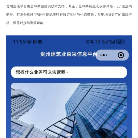
贵州
直采
平台由全球共德提供技术支持
，
其基于全球共德
生态伙伴体系
，以
“
激活
内
循环、
打通
外循环
”的运作模式串联起特定地区的生态链条，实现地域更广的牵线搭
桥、供需对接与资源赋能。