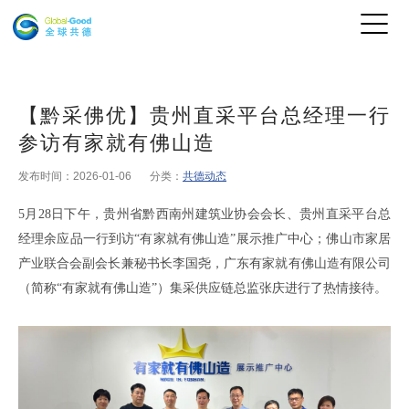
【黔采佛优】贵州直采平台总经理一行
参访有家就有佛山造
发布时间：2026-01-06
分类：
共德动态
5
月
28
日下午
，
贵州省黔西南州建筑业协会会长、贵州直采平台总
经理余应品
一行到访
“有家就有佛山造”展示推广中心
；佛山市家居
产业联合会副会长兼秘书长李国尧，广东有家就有佛山造有限公司
（
简称
“有家就有佛山造”
）集采供应链总监张庆
进行了热情接待
。