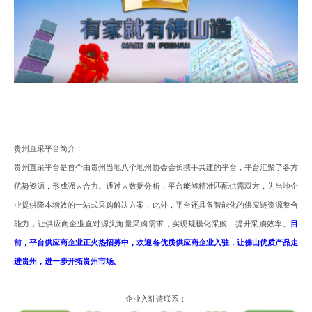
贵州
直采
平台简介
：
贵州
直采
平台是首个
由贵州当地八个地州协会会长携手共建的平台
，
平台
汇聚
了各方
优势资源，形成强大合力
。
通过大数据分析，
平台能够
精准匹配供需双方，
为当地企
业
提供
降本增效的
一站式采购解决方案，
此外
，
平台还具备智能化的供应链资源整合
能力
，
让供应商企业直对源头海量采购需求
，
实现规模化采购
，
提升采购效率。
目
前
，
平台供应商企业正火热招募中
，
欢迎各优质供应商企业入驻
，
让佛山优质产品走
进贵州
，
进一步开拓贵州市场
。
企业入驻请联系
：