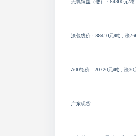
无氧铜丝（硬）：84300元/吨
漆包线价：88410元/吨，涨76
A00铝价：20720元/吨，涨30
广东现货