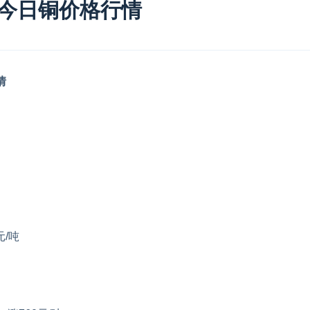
0日今日铜价格行情
情
元/吨