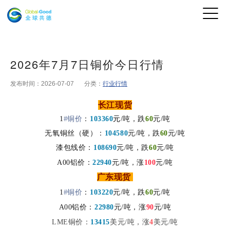
2026年7月7日铜价今日行情
发布时间：2026-07-07
分类：
行业行情
长江现货
1
#铜价
：
103360
元
/吨，跌
60
元/吨
无氧铜丝（硬）：
104580
元/吨，
跌
60
元/吨
漆包线价：
108690
元/吨
，跌
60
元
/吨
A00铝价：
22940
元/吨，
涨
100
元/吨
广东现货
1
#铜价
：
103220
元/吨，
跌
60
元/吨
元/吨
A00铝价：
22980
元/吨，
涨
90
LME铜价：
13415
美元/吨，涨
4
美元
/吨