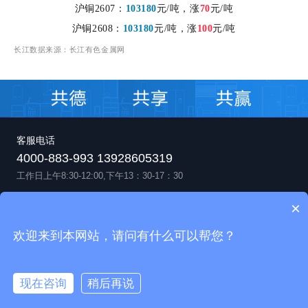
沪铜2607：
103180
元/吨，
涨
70
元
/吨
沪铜2608：
103180
元/吨，涨
100
元/吨
长江数据来源
：
长江有色金属网
客服电话
4000-883-993 13928605319
工作日上午8:30-12:00,下午13：30-17：30
关注“全球共德”
全球共德APP下载
×
欢迎来到本网站，请问有什么可以帮您？
现在咨询
稍后再说
广东共德信息科技有限公司 版权所有
粤ICP备16119251号