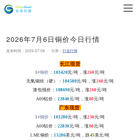
2026年7月6日铜价今日行情
发布时间：2026-07-06
分类：
行业行情
长江现货
1
#铜价
：
103420
元
/吨，涨
260
元/吨
无氧铜丝（硬）：
104580
元/吨，
涨
260
元/吨
漆包线价：
108690
元/吨
，涨
260
元
/吨
A00铝价：
22840
元/吨，
涨
80
元/吨
广东现货
1
#铜价
：
103280
元/吨，
涨
230
元/吨
元/吨
A00铝价：
22830
元/吨，
涨
80
LME铜价：
13286
美元/吨，
跌
45
美元
/吨