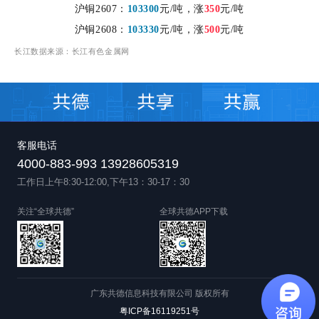
沪铜2607：
103300
元/吨，
涨
350
元
/吨
沪铜2608：
103330
元/吨，涨
500
元/吨
长江数据来源
：
长江有色金属网
客服电话
4000-883-993 13928605319
工作日上午8:30-12:00,下午13：30-17：30
关注“全球共德”
全球共德APP下载
广东共德信息科技有限公司 版权所有
粤ICP备16119251号