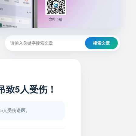
搜索文章
吊致5人受伤！
致5人受伤送医。