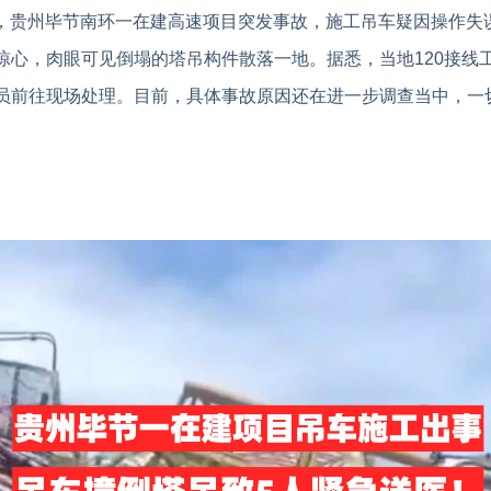
1日，贵州毕节南环一在建高速项目突发事故，施工吊车疑因操作失
惊心，肉眼可见倒塌的塔吊构件散落一地。据悉，当地120接线
员前往现场处理。目前，具体事故原因还在进一步调查当中，一