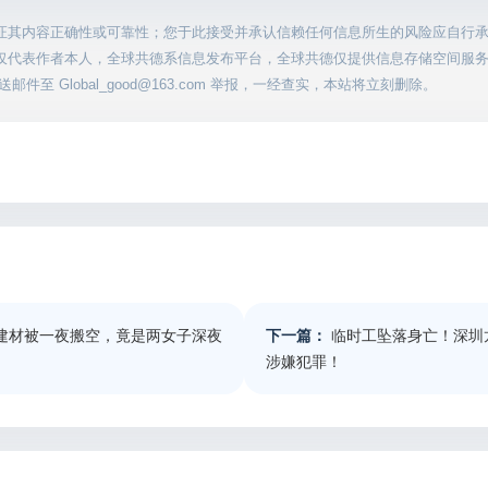
证其内容正确性或可靠性；您于此接受并承认信赖任何信息所生的风险应自行
仅代表作者本人，全球共德系信息发布平台，全球共德仅提供信息存储空间服
至 Global_good@163.com 举报，一经查实，本站将立刻删除。
斤建材被一夜搬空，竟是两女子深夜
下一篇：
临时工坠落身亡！深圳
涉嫌犯罪！