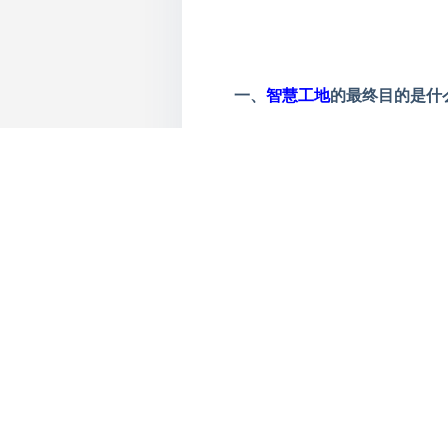
一、
智慧工地
的最终目的是什
全球共德
智慧工地
整体解决方
发而成的一站式、系统化的解
确性、及时性、真实性和响应