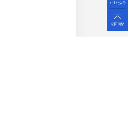
关注公众号
返回顶部
联网、大数据及云计算技术研
现场情况，提高数据获取的准
作。