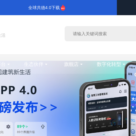
全球共德4.0下载
生活
平台
生态伙伴
旗舰店
数字化转型